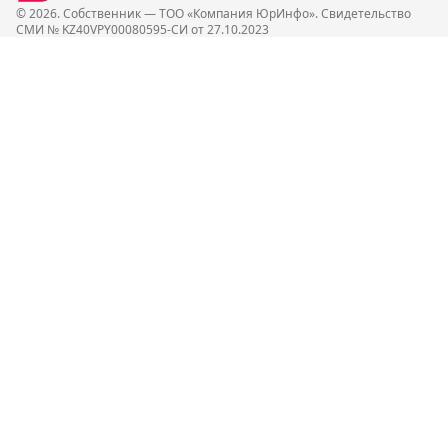
© 2026. Собственник — ТОО «Компания ЮрИнфо». Cвидетельство
СМИ № KZ40VPY00080595-СИ от 27.10.2023
О нас
Реклама
Карта сайта
Использование материалов
Политика конфиденциальности
Политика обработки персональных данных
Архив новостей