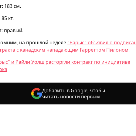
т: 183 см.
 85 кг.
т: правый.
омним, на прошлой неделе
"Барыс" объявил о подписа
тракта с канадским нападающим Гарреттом Пилоном.
рыс" и Райли Уолш расторгли контракт по инициативе
ока
Добавить в Google, чтобы
читать новости первым