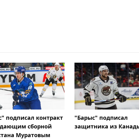
с" подписал контракт
"Барыс" подписал
адающим сборной
защитника из Канад
стана Муратовым