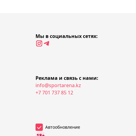
06:30, Сегодня
Менеджер Махачева
назвал Камару Усмана
тяжелейшим соперником
Мы в социальных сетях:
для Ислама
05:59, Сегодня
Соболенко одержала
уверенную победу в
Реклама и связь с нами:
третьем круге турнира в
info@sportarena.kz
Торонто
+7 701 737 85 12
05:21, Сегодня
Клюшку Овечкина с
автографом продали на
Автообновление
аукционе за 5,3 млн тенге
18+