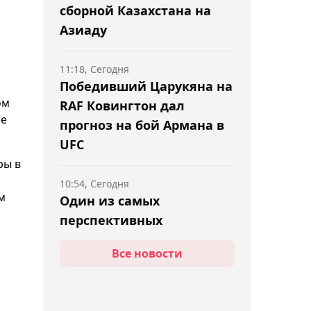
сборной Казахстана на
Азиаду
11:18, Сегодня
Победивший Царукяна на
ом
RAF Ковингтон дал
ые
прогноз на бой Армана в
UFC
ры в
10:54, Сегодня
м
Один из самых
перспективных
тяжелоатлетов мира
Все новости
Едыге Емберды пропустит
Азиаду
10:44, Сегодня