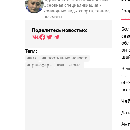
Основная специализиация -
"Ба
командные виды спорта, теннис,
шахматы
соо
Бол
Поделитесь новостью:
сев
обл
он 
Теги:
шай
#КХЛ
#Спортивные новости
#Трансферы
#ХК "Барыс"
В м
сос
(4+
по 
Чей
Дат
Амп