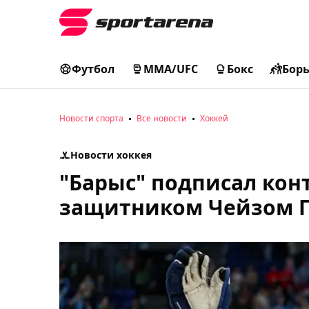
Футбол
MMA/UFC
Бокс
Бор
Новости спорта
Все новости
Хоккей
Новости хоккея
"Барыс" подписал кон
защитником Чейзом 