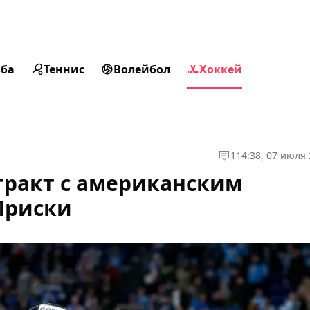
ьба
Теннис
Волейбол
Хоккей
1
14:38, 07 июля
тракт с американским
Приски