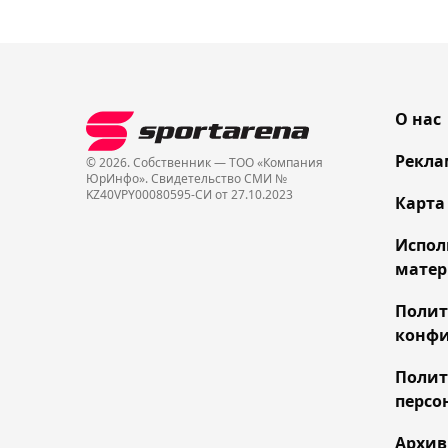
О нас
Рекла
© 2026. Собственник — ТОО «Компания
ЮрИнфо». Cвидетельство СМИ №
KZ40VPY00080595-СИ от 27.10.2023
Карта
Испол
матер
Поли
конфи
Полит
персо
Архив