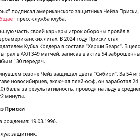
рыс" подписал американского защитника Чейза Приски,
бщает
пресс-служба клуба.
ьшую часть своей карьеры игрок обороны провёл в
ероамериканских лигах. В 2024 году Приски стал
адателем Кубка Колдера в составе "Херши Беарс". В цел
сыграл в АХЛ 349 матчей, записав в актив 54 заброшенн
бы и 130 передач.
инувшем сезоне Чейз защищал цвета "Сибири". За 54 иг
таве новосибирцев, включая плей-офф, он заработал 24
20) балла за результативность, проводя на льду в средне
22 минуты.
з Приски
а рождения: 19.03.1996.
луа: защитник.