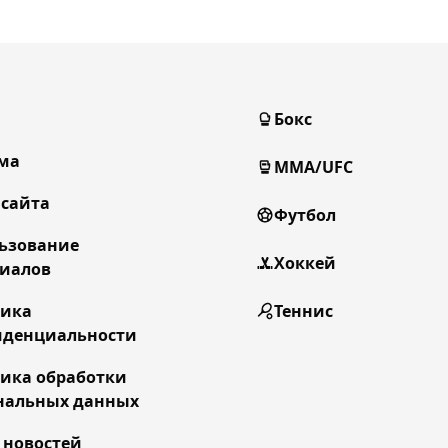
Бокс
ма
MMA/UFC
 сайта
Футбол
ьзование
Хоккей
иалов
тика
Теннис
денциальности
ика обработки
нальных данных
 новостей