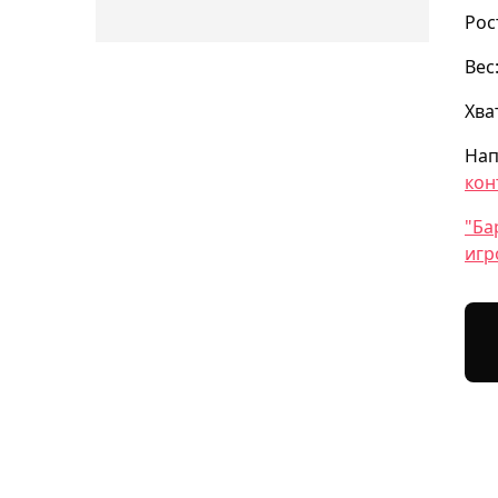
Рос
Вес:
Хва
Нап
кон
"Ба
игр