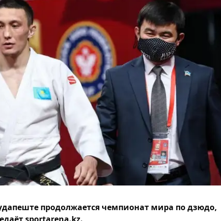
удапеште продолжается чемпионат мира по дзюдо,
едаёт sportarena.kz.