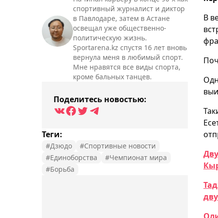
спортивный журналист и диктор
В в
в Павлодаре, затем в Астане
освещал уже общественно-
вст
политическую жизнь.
фра
Sportarena.kz спустя 16 лет вновь
вернула меня в любимый спорт.
Поч
Мне нравятся все виды спорта,
кроме бальных танцев.
Одн
выи
Поделитесь новостью:
Так
Есе
Теги:
отп
#Дзюдо
#Спортивные новости
Дв
#Единоборства
#Чемпионат мира
Кы
#Борьба
Тад
дву
Оли