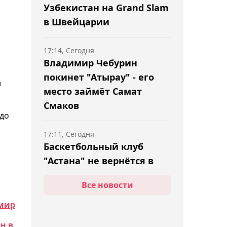
Узбекистан на Grand Slam
в Швейцарии
17:14, Сегодня
Владимир Чебурин
покинет "Атырау" - его
и
место займёт Самат
Смаков
юдо
17:11, Сегодня
Баскетбольный клуб
"Астана" не вернётся в
Единую лигу ВТБ
Все новости
16:56, Сегодня
 мир
Александр Бублик назвал
н в