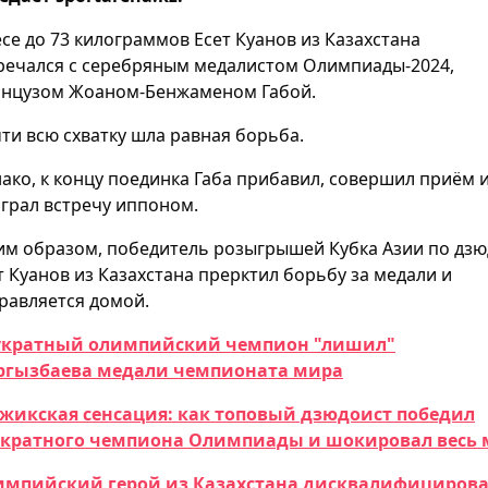
есе до 73 килограммов Есет Куанов из Казахстана
речался с серебряным медалистом Олимпиады-2024,
нцузом Жоаном-Бенжаменом Габой.
ти всю схватку шла равная борьба.
ако, к концу поединка Габа прибавил, совершил приём 
грал встречу иппоном.
им образом, победитель розыгрышей Кубка Азии по дз
т Куанов из Казахстана прерктил борьбу за медали и
равляется домой.
укратный олимпийский чемпион "лишил"
ргызбаева медали чемпионата мира
жикская сенсация: как топовый дзюдоист победил
кратного чемпиона Олимпиады и шокировал весь
мпийский герой из Казахстана дисквалифицирова