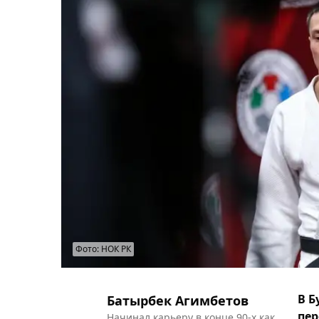
Фото: НОК РК
В Б
Батырбек Агимбетов
пер
Начинал карьеру в конце 90-х как