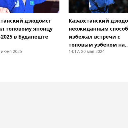
станский дзюдоист
Казахстанский дзюдо
ил топовому японцу
неожиданным спосо
-2025 в Будапеште
избежал встречи с
топовым узбеком на
3 июня 2025
14:17, 20 мая 2024
чемпионате мира