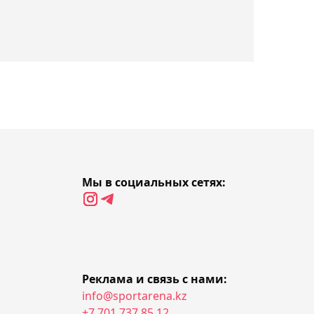
14:26, Сегодня
Официально: Бибисара
Асаубаева сыграет за
Казахстан на шахматной
Олимпиаде-2026
14:15, Сегодня
Простой Нурсултанова
перед боем за титул WBC:
Мы в социальных сетях:
тренер предупредил о
проблемах с весом
14:09, Сегодня
"Если Махмуд поедет, мы
Реклама и связь с нами:
пожелаем ему удачи":
info@sportarena.kz
+7 701 737 85 12