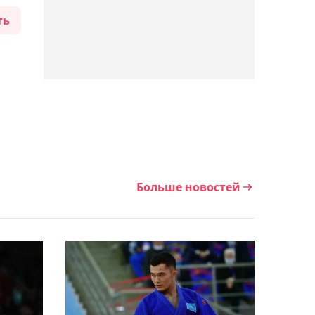
"Алматы" на Кубок
ть
Казахстана по хоккею
15:46, Сегодня
КФФ выразила
соболезнования в связи с
кончиной ветерана
футбола Александра
Лисина
Больше новостей
15:34, Сегодня
Играющий за "Шахтёр"
экс-голкипер сборной
Казахстана Шацкий хочет
завершить карьеру
15:28, Сегодня