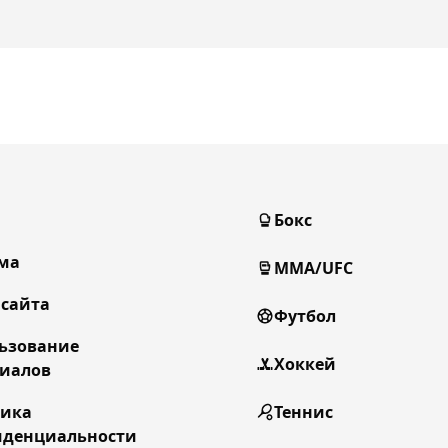
Бокс
ма
MMA/UFC
 сайта
Футбол
ьзование
Хоккей
иалов
тика
Теннис
денциальности