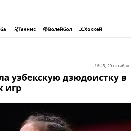
ьба
Теннис
Волейбол
Хоккей
16:45, 29 октября
ла узбекскую дзюдоистку в
х игр