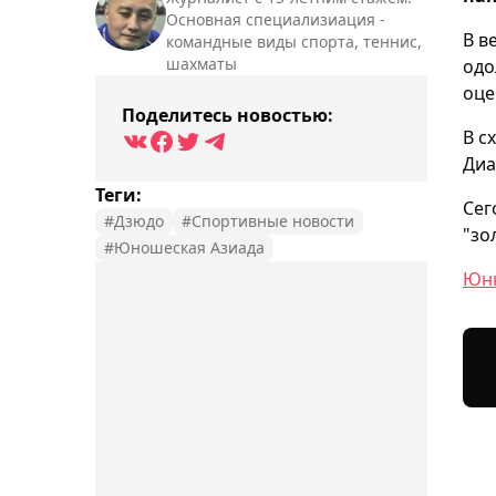
Основная специализиация -
В в
командные виды спорта, теннис,
шахматы
одо
оце
Поделитесь новостью:
В с
Диа
Теги:
Сег
#Дзюдо
#Спортивные новости
"зо
#Юношеская Азиада
Юны