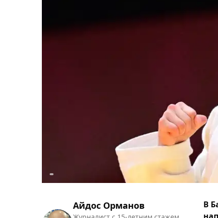
В Б
Айдос Орманов
нап
Журналист с 15-летним стажем.