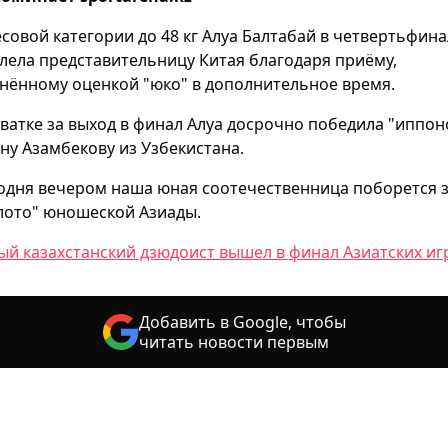
есовой категории до 48 кг Алуа Балтабай в четвертьфин
лела представительницу Китая благодаря приёму,
нённому оценкой "юко" в дополнительное время.
хватке за выход в финал Алуа досрочно победила "иппо
ну Азамбекову из Узбекистана.
одня вечером наша юная соотечественница поборется 
лото" юношеской Азиады.
й казахстанский дзюдоист вышел в финал Азиатских иг
Добавить в Google, чтобы
читать новости первым