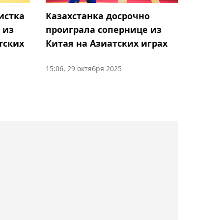
Гамбурге
истка
Казахстанка досрочно
22:44, 09 августа 2026
 из
проиграла сопернице из
Как выглядит турнирная
тских
Китая на Азиатских играх
таблица КПЛ по итогам
21-го тура
15:06, 29 октября 2025
22:02, 09 августа 2026
"Атырау" поделил очки с
"Актобе" в матче КПЛ
21:42, 09 августа 2026
"Кайрат" U-17 обыграл
"Бенфику" и взял трофей
Inclusion Cup в
Швейцарии