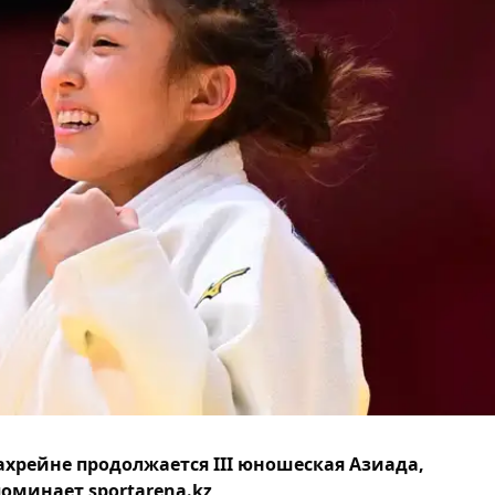
ахрейне продолжается III юношеская Азиада,
оминает sportarena.kz