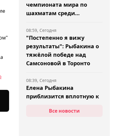
чемпионата мира по
але
шахматам среди
университетов
08:59, Сегодня
"Постепенно я вижу
ном"
результаты": Рыбакина о
тяжёлой победе над
за
Самсоновой в Торонто
р
08:39, Сегодня
Елена Рыбакина
приблизится вплотную к
Соболенко, если выиграет
Все новости
"тысячник" в Торонто
08:25, Сегодня