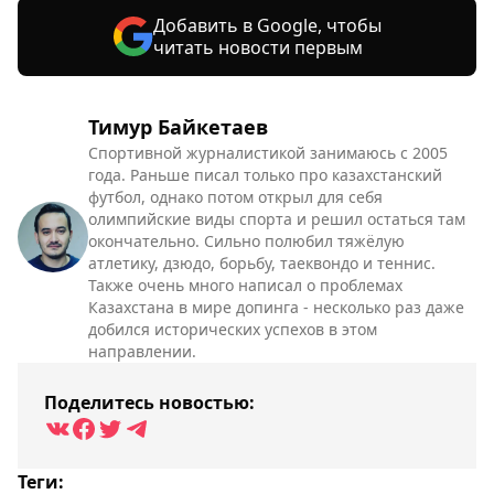
Добавить в Google, чтобы
читать новости первым
Тимур Байкетаев
Спортивной журналистикой занимаюсь с 2005
года. Раньше писал только про казахстанский
футбол, однако потом открыл для себя
олимпийские виды спорта и решил остаться там
окончательно. Сильно полюбил тяжёлую
атлетику, дзюдо, борьбу, таеквондо и теннис.
Также очень много написал о проблемах
Казахстана в мире допинга - несколько раз даже
добился исторических успехов в этом
направлении.
Поделитесь новостью:
Теги: