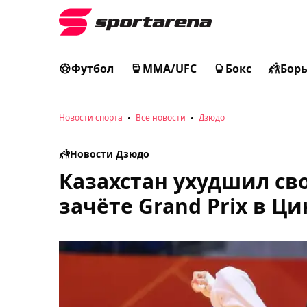
Футбол
MMA/UFC
Бокс
Бор
Новости спорта
Все новости
Дзюдо
Новости Дзюдо
Казахстан ухудшил св
зачёте Grand Prix в Ц