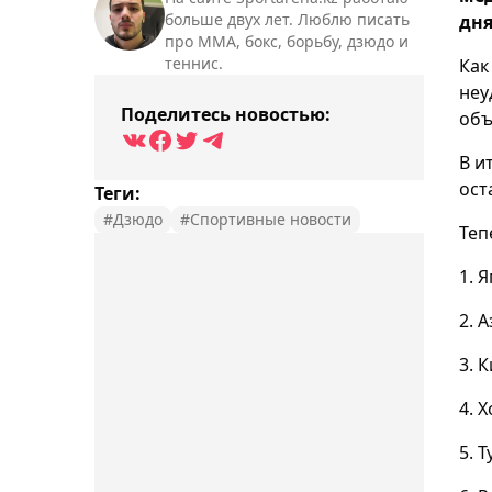
больше двух лет. Люблю писать
дня
про ММА, бокс, борьбу, дзюдо и
теннис.
Как
неу
Поделитесь новостью:
объ
В и
ост
Теги:
#Дзюдо
#Спортивные новости
Теп
1. 
2. 
3. К
4. 
5. 