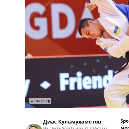
Фото: ijf.org
Spo
Диас Кульмухаметов
мед
На сайте Sportarena.kz работаю