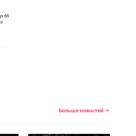
Асылжан Арыстанбекова
одержала победу во
о 66
втором круге турнира в
из
Астане
05:41, Сегодня
Усик раскрыл
подробности
организации своего
последнего боя в карьере
05:27, Сегодня
Дамир Жалгасбай вышел
Больше новостей
в четвертьфинал турнира
в Астане