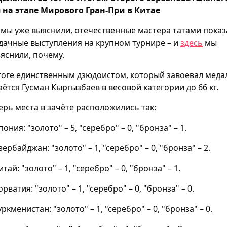
 на этапе Мирового Гран-При в Китае
 мы уже выяснили, отечественные мастера татами показ
дачные выступления на крупном турнире – и
здесь
мы
яснили, почему.
тоге единственным дзюдоистом, который завоевал меда
аётся Гусман Кыргызбаев в весовой категории до 66 кг.
ерь места в зачёте расположились так:
Япония: "золото" – 5, "серебро" – 0, "бронза" – 1.
Азербайджан: "золото" – 1, "серебро" – 0, "бронза" – 2.
итай: "золото" – 1, "серебро" – 0, "бронза" – 1.
Хорватия: "золото" – 1, "серебро" – 0, "бронза" – 0.
Туркменистан: "золото" – 1, "серебро" – 0, "бронза" – 0.