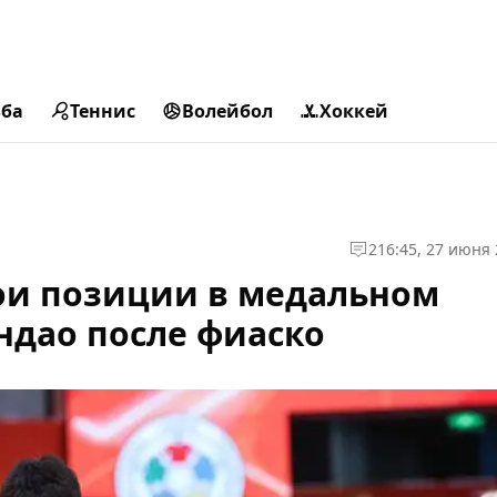
ьба
Теннис
Волейбол
Хоккей
2
16:45, 27 июня
ои позиции в медальном
индао после фиаско