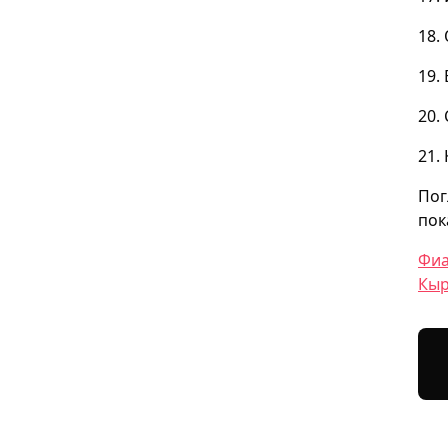
18. 
19.
20.
21. 
Пог
пок
Фиа
Кыр