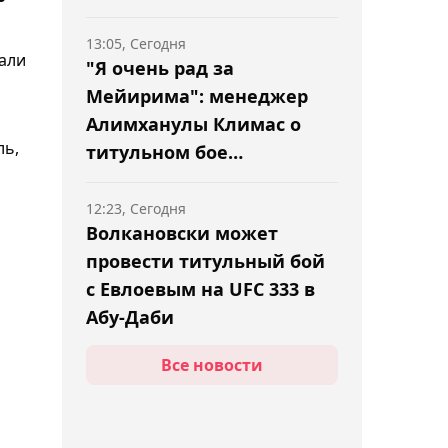
13:05, Сегодня
али
"Я очень рад за
Мейирима": менеджер
Алимханулы Климас о
ль,
титульном бое
Нурсултанова
12:23, Сегодня
Волкановски может
провести титульный бой
с Евлоевым на UFC 333 в
Абу-Даби
Все новости
11:43, Сегодня
Стал известен состав
лучников из Казахстана