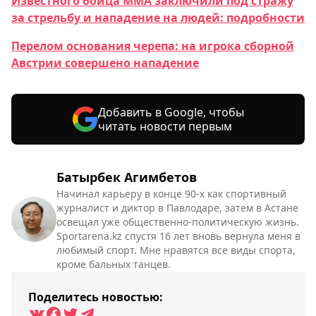
Известного бойца ММА заключили под стражу
за стрельбу и нападение на людей: подробности
Перелом основания черепа: на игрока сборной
Австрии совершено нападение
Добавить в Google, чтобы
читать новости первым
Батырбек Агимбетов
Начинал карьеру в конце 90-х как спортивный
журналист и диктор в Павлодаре, затем в Астане
освещал уже общественно-политическую жизнь.
Sportarena.kz спустя 16 лет вновь вернула меня в
любимый спорт. Мне нравятся все виды спорта,
кроме бальных танцев.
Поделитесь новостью: