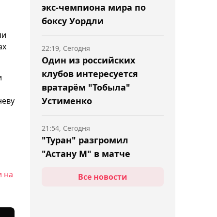
экс-чемпиона мира по
боксу Уордли
ли
ах
22:19, Сегодня
Один из российских
клубов интересуется
и
вратарём "Тобыла"
Устименко
неву
21:54, Сегодня
"Туран" разгромил
"Астану М" в матче
Первой лиги
и на
Все новости
21:16, Сегодня
В Минспорта раскрыли