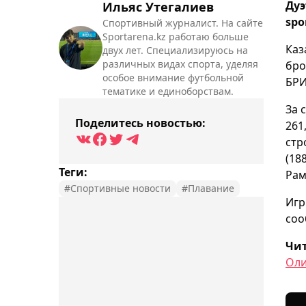
Дуэ
Ильяс Утегалиев
spo
Спортивный журналист. На сайте
Sportarena.kz работаю больше
Каз
двух лет. Специализируюсь на
различных видах спорта, уделяя
бро
особое внимание футбольной
БРИ
тематике и единоборствам.
За 
Поделитесь новостью:
261
стр
(18
Теги:
Рам
#Спортивные новости
#Плавание
Игр
соо
Чит
Оли