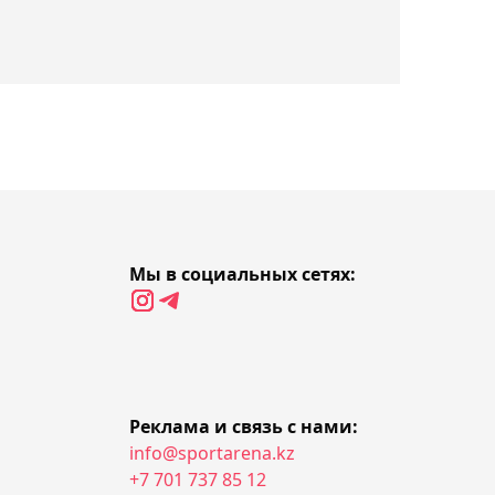
Соня Жиенбаева на
отказе соперницы вышла
в полуфинал турнира в
Испании
17:35, Сегодня
Российский журналист
назвал Джона ван ’т
Шкипа "бюджетным
Мы в социальных сетях:
решением" для сборной
Казахстана
17:19, Сегодня
Ербол Мырзабосынов
наградил победителей и
Реклама и связь с нами:
призеров юношеского
info@sportarena.kz
чемпионата мира по
+7 701 737 85 12