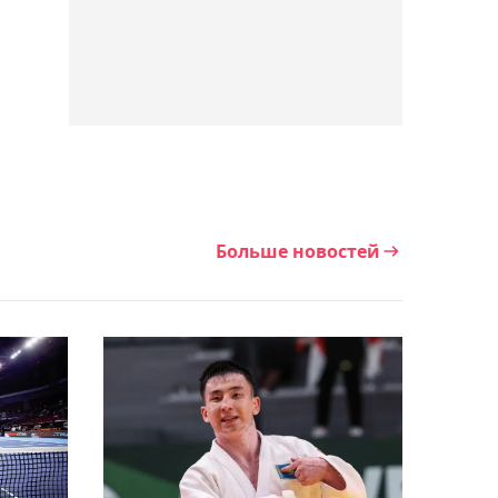
3 года за нарушение
антидопинговых правил
19:52, Сегодня
"Тараз" проиграл
"Жайыку" в матче Первой
лиги
Больше новостей
19:28, Сегодня
Владимир Слишкович
официально возглавил
столичный "Женис"
19:10, Сегодня
Баскетболисты "Астаны"
обратились к Касым-