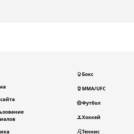
Бокс
ма
MMA/UFC
 сайта
Футбол
ьзование
Хоккей
иалов
тика
Теннис