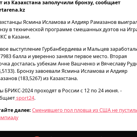
т из Казахстана заполучили бронзу, сообщает
rtarena.kz
ахстанцы Ясмина Исламова и Алдияр Рамазанов выигра
нзу в технической программе смешанных дуэтов на Игр
КС в Казани.
свое выступление Гурбанбердиева и Мальцев заработал
,7983 балла и уверенно заняли первое место. Вторая
очка досталась узбекам Анне Вашченко и Вячеславу Руд
8,5133). Бронзу завоевали Ясмина Исламова и Алдияр
азанов (183,5267) из Казахстана.
ы БРИКС-2024 проходят в России с 12 по 24 июня. -
бщает
sport24
.
айте далее:
Сменившего пол пловца из США не пустил
мпиаду