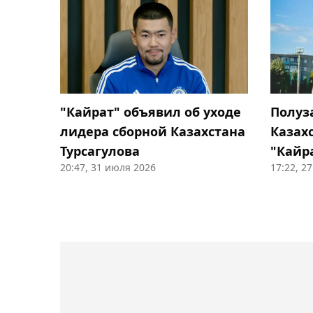
Полуз
"Кайрат" объявил об уходе
Казах
лидера сборной Казахстана
"Кайр
Турсагулова
20:47, 31 июля 2026
17:22, 2