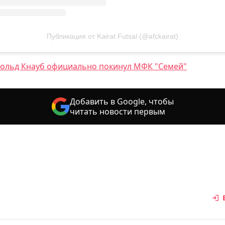
Публикация от Kairat Futsal (@afckairat)
ольд Кнауб официально покинул МФК "Семей"
Добавить в Google, чтобы
читать новости первым