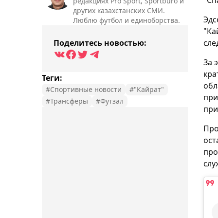
редакциях Pro Sport, Sportburo и
других казахстанских СМИ.
Эдс
Люблю футбол и единоборства.
"Ка
Поделитесь новостью:
сле
За 
кра
Теги:
обл
#Спортивные новости
#"Кайрат"
при
#Трансферы
#Футзал
при
Про
ост
про
слу