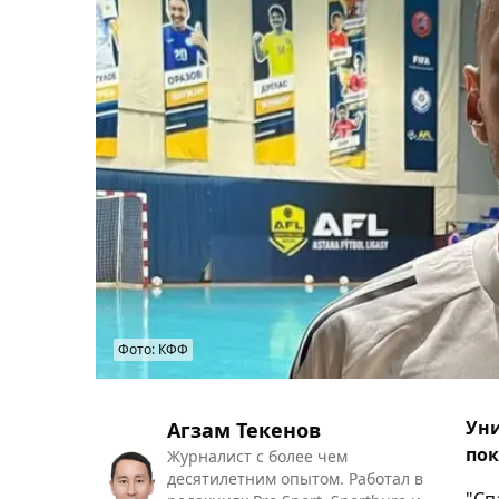
Фото: КФФ
Уни
Агзам Текенов
пок
Журналист с более чем
десятилетним опытом. Работал в
"Сп