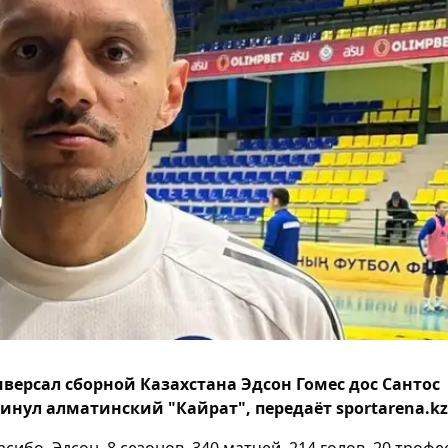
версал сборной Казахстана Эдсон Гомес дос Сантос
инул алматинский "Кайрат", передаёт sportarena.kz
асибо, Эдсон. 8 сезонов. 340 матчей. 214 голов. 20 трофе