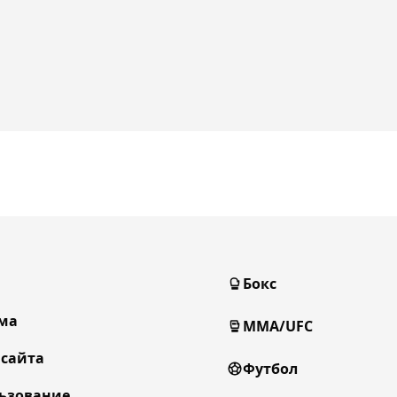
Бокс
ма
MMA/UFC
 сайта
Футбол
ьзование