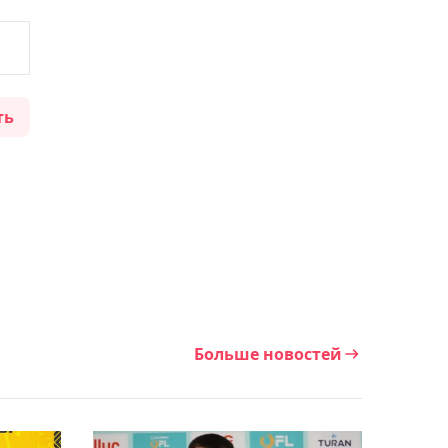
невынужденных ошибок
и 16 двойных Рыбакиной
на старте "тысячника"
ть
08:18, Сегодня
Определились дата и
точное время матча
Рыбакиной в 1/16 финала
турнира в Торонто
07:45, Сегодня
Зверев – о вылете с
"Мастерса" в Монреале:
Больше новостей
Требуется время на
адаптацию