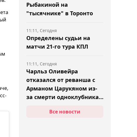
Рыбакиной на
вета
"тысячнике" в Торонто
мый
11:11, Сегодня
Определены судьи на
матчи 21-го тура КПЛ
ым
11:11, Сегодня
Чарльз Оливейра
отказался от реванша с
аче,
Арманом Царукяном из-
сс-
за смерти одноклубника
Насименто
Все новости
10:43, Сегодня
Все билеты на матч
"Кайрат" – "Левски" в