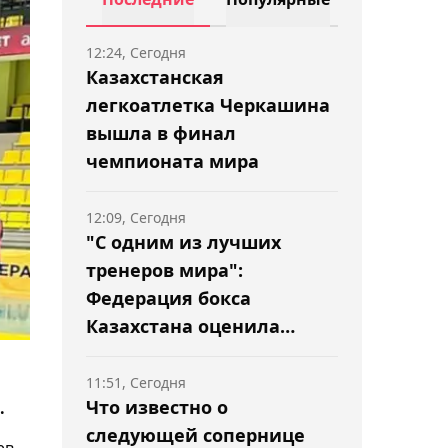
12:24, Сегодня
Казахстанская
легкоатлетка Черкашина
вышла в финал
чемпионата мира
12:09, Сегодня
"С одним из лучших
тренеров мира":
Федерация бокса
Казахстана оценила
сборы в США с Роучем
11:51, Сегодня
Что известно о
.
следующей сопернице
ев.