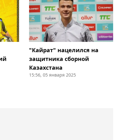
07:23, Сегодня
Официально объявлен
бой Мейирима
Нурсултанова против
Хесуса Рамоса-младшего
"Кайрат" нацелился на
06:45, Сегодня
ий
защитника сборной
Даниил Медведев
Казахстана
потерпел поражение в
15:56, 05 января 2025
стартовом матче в
Монреале
06:21, Сегодня
Махачеву предложили
начать карьеру в боксе