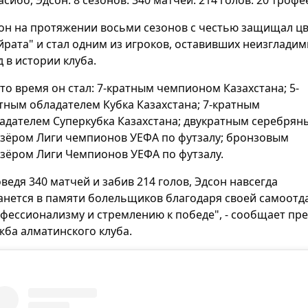
он на протяжении восьми сезонов с честью защищал ц
йрата" и стал одним из игроков, оставивших неизглади
д в истории клуба.
это время он стал: 7-кратным чемпионом Казахстана; 5-
тным обладателем Кубка Казахстана; 7-кратным
адателем Суперкубка Казахстана; двукратным серебрян
зёром Лиги чемпионов УЕФА по футзалу; бронзовым
зёром Лиги Чемпионов УЕФА по футзалу.
ведя 340 матчей и забив 214 голов, Эдсон навсегда
анется в памяти болельщиков благодаря своей самоотд
фессионализму и стремлению к победе", - сообщает пре
жба алматинского клуба.