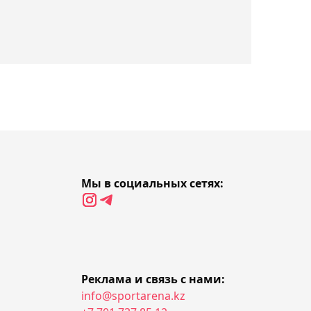
11:43, Сегодня
Стал известен состав
лучников из Казахстана
на Азиатские игры-2026
11:04, Сегодня
Потенциальная
соперница Рыбакиной
Фернандес в восторге от
победы над Андреевой в
Мы в социальных сетях:
Торонто
10:19, Сегодня
Бразильский боец UFC
Уокер считает Вердума
величайшим
Реклама и связь с нами:
тяжеловесом в истории
info@sportarena.kz