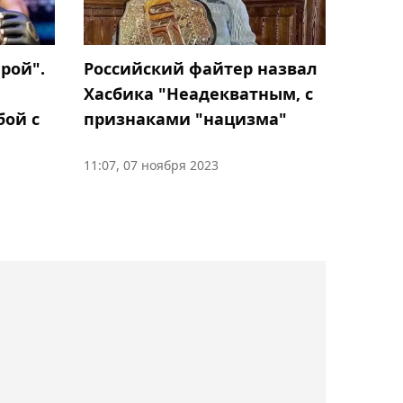
Дэнис уверен в досрочной
победе над Чимаевым на
турнире RAF
Российский файтер назвал
рой".
Хасбика "Неадекватным, с
13:05, Сегодня
признаками "нацизма"
бой с
"Я очень рад за
Мейирима": менеджер
11:07, 07 ноября 2023
Алимханулы Климас о
титульном бое
Нурсултанова
12:23, Сегодня
Волкановски может
провести титульный бой
с Евлоевым на UFC 333 в
Абу-Даби