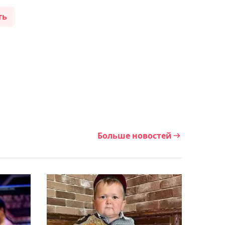
финансы: Михаил Кравец
ть
ответил на насущные
вопросы на сборах
"Барыса"
14:36, Сегодня
"Кулагер" потерпел
крупное фиаско против
"АКМ" на Кубке
губернатора
Оренбургской области
Больше новостей
13:59, Сегодня
В Астане 9 августа будут
перекрыты улицы
13:45, Сегодня
"Он был лез сознания":