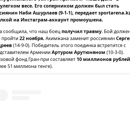
улегком весе. Его соперником должен был стать
сиянин Наби Ашурлаев (9-1-1), передает sportarena.kz
лкой на Инстаграм-аккаунт промоушена.
а сообщила, что наш боец
получил травму
. Бой долже
 пройти
22 ноября.
Акимжана заменит россиянин
Серге
дреев
(14-9-0). Победитель этого поединка встретится с
дставителем Армении
Артуром Арутюняном
(10-3-0).
зовой фонд Гран-при составляет
10 миллионов рубле
лее 51 миллиона тенге).