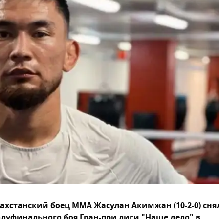
ахстанский боец ММА Жасулан Акимжан (10-2-0) сня
олуфинального боя Гран-при лиги "Наше дело" в