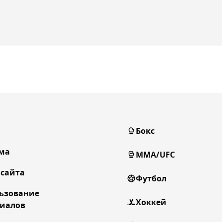
Бокс
ма
MMA/UFC
 сайта
Футбол
ьзование
Хоккей
иалов