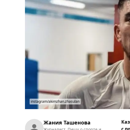
instagram/akimzhan.zhasulan
Каз
Жания Ташенова
с п
Журналист. Пишу о спорте и