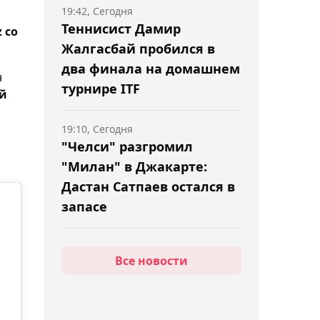
19:42, Сегодня
Теннисист Дамир
 со
Жалгасбай пробился в
два финала на домашнем
н
турнире ITF
й
19:10, Сегодня
й
"Челси" разгромил
"Милан" в Джакарте:
Дастан Сатпаев остался в
запасе
18:56, Сегодня
Все новости
"Кызылжар" спасся от
поражения в матче с
"Алтаем" на 93-й минуте