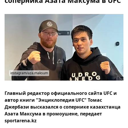
соперника Азата Максума в UFC
instagram/aza.maksum
Главный редактор официального сайта UFC и
автор книги "Энциклопедия UFC" Томас
Джербази высказался о сопернике казахстанца
Азата Максума в промоушене, передает
sportarena.kz