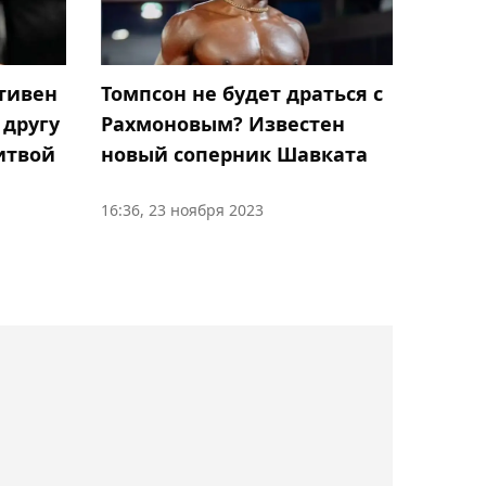
13:42, Сегодня
Клубы Премьер-лиги
понесли потери перед 21-
тивен
Томпсон не будет драться с
м туром
 другу
Рахмоновым? Известен
итвой
новый соперник Шавката
13:20, Сегодня
Новые единые правила
16:36, 23 ноября 2023
утверждены в вопросе
подготовки будущих
олимпийцев Казахстана
13:06, Сегодня
"Главной проблемой
была нестабильность":
Tennis Letter оценил
победу Рыбакиной в