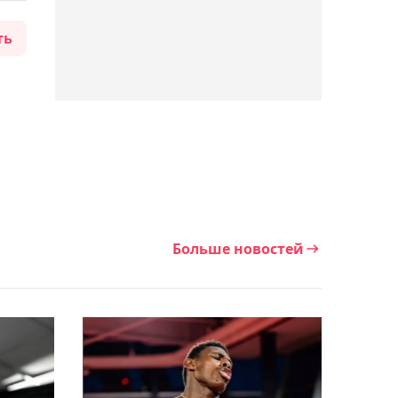
перед боем за титул WBC:
ть
тренер предупредил о
проблемах с весом
14:09, Сегодня
"Если Махмуд поедет, мы
пожелаем ему удачи":
Бибосынов о том, кто
должен драться на
Азиаде
Больше новостей
13:52, Сегодня
Зангар Нурланулы не
вышел на матч первого
круга турнира World
Tennis в Астане