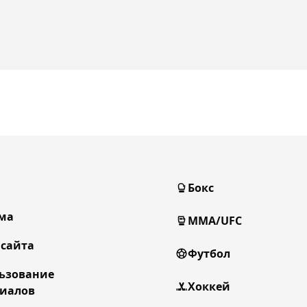
Бокс
ма
MMA/UFC
 сайта
Футбол
ьзование
Хоккей
иалов