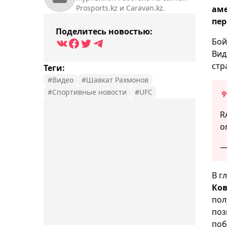
Prosports.kz и Caravan.kz.
аме
пер
Поделитесь новостью:
Бо
Вид
стр
Теги:
#Видео
#Шавкат Рахмонов
#Спортивные новости
#UFC
R
o
—
В г
Ко
пол
поз
поб