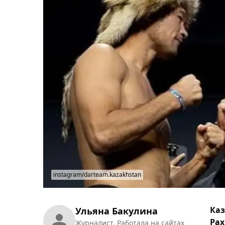
instagram/darteam.kazakhstan
Каз
Ульяна Бакулина
Рах
Журналист. Работала на сайтах