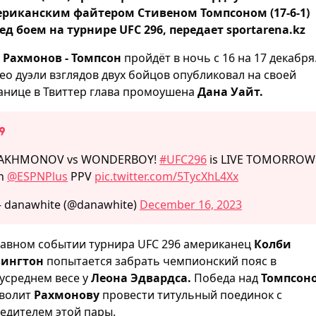
риканским файтером Стивеном Томпсоном (17-6-1)
ед боем на турнире UFC 296, передает sportarena.kz
й
Рахмонов - Томпсон
пройдёт в ночь с 16 на 17 декабря
ео дуэли взглядов двух бойцов опубликовал на своей
анице в Твиттер глава промоушена
Дана Уайт.
AKHMONOV vs WONDERBOY!
#UFC296
is LIVE TOMORROW
n
@ESPNPlus
PPV
pic.twitter.com/5TycXhL4Xx
 danawhite (@danawhite)
December 16, 2023
лавном событии турнира UFC 296 американец
Колби
вингтон
попытается забрать чемпионский пояс в
усреднем весе у
Леона Эдвардса.
Победа над
Томпсон
волит
Рахмонову
провести титульный поединок с
едителем этой пары.