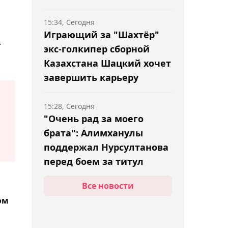
Лисина
15:34, Сегодня
Играющий за "Шахтёр"
.
экс-голкипер сборной
Казахстана Шацкий хочет
завершить карьеру
15:28, Сегодня
"Очень рад за моего
брата": Алимханулы
поддержал Нурсултанова
перед боем за титул
Все новости
15:10, Сегодня
ом
Назван состав сборной
Казахстана на чемпионат