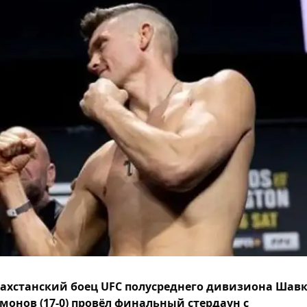
ахстанский боец UFC полусреднего дивизиона Шав
монов (17-0) провёл финальный стердаун с