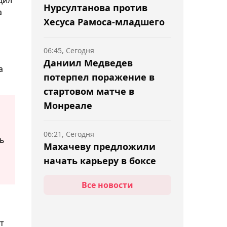
Нурсултанова против
а
Хесуса Рамоса-младшего
06:45, Сегодня
Даниил Медведев
а
потерпел поражение в
стартовом матче в
Монреале
06:21, Сегодня
ть
Махачеву предложили
начать карьеру в боксе
Все новости
05:41, Сегодня
Чемпион Almaty Open
2024 Хачанов вылетел с
т