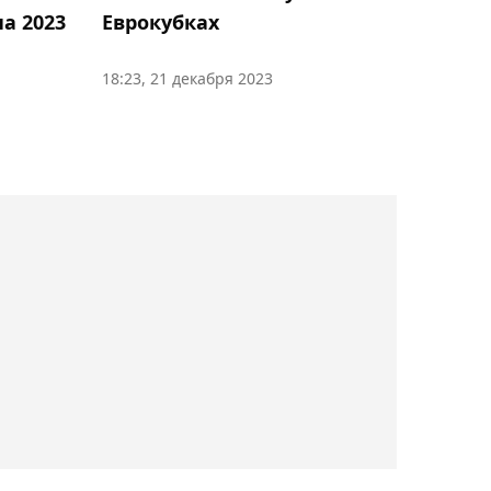
а 2023
Еврокубках
01:05, 06 августа 2026
Гол Максима Самородова
18:23, 21 декабря 2023
не спас "Ахмат" от
поражения в Кубке
России
00:46, 06 августа 2026
Нуралы Алип помог
"Зениту" обыграть
"Балтику" в Кубке России
00:12, 06 августа 2026
Елена Рыбакина вышла в
третий круг турнира WTA
1000 в Торонто