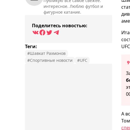
Публикую всё самое свежее.
интересное. Люблю футбол и
ста
фигурное катание.
див
аме
Поделитесь новостью:
Ита
сос
Теги:
UFC
#Шавкат Рахмонов
#Спортивные новости
#UFC
З
б
э
0
А в
Том
спе