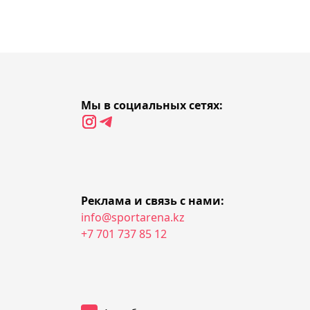
00:08, 06 августа 2026
"Сабах" Покатилова
проиграл датскому
"Орхусу" в квалификации
Лиги чемпионов
Мы в социальных сетях:
23:47, 05 августа 2026
Главный тренер
"Партизана" Илич
озвучил главную
Реклама и связь с нами:
проблему перед игрой с
info@sportarena.kz
"Тобылом"
+7 701 737 85 12