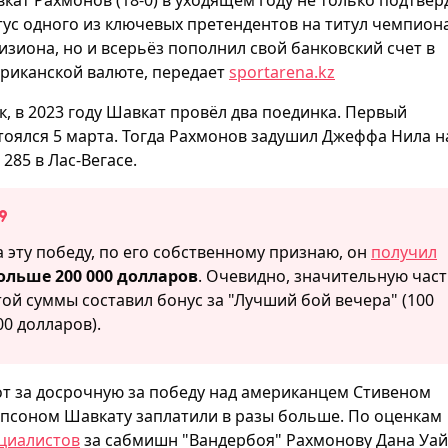
тус одного из ключевых претендентов на титул чемпион
изиона, но и всерьёз пополнил свой банковский счет в
риканской валюте, передает
sportarena.kz
к, в 2023 году Шавкат провёл два поединка. Первый
тоялся 5 марта. Тогда Рахмонов задушил Джеффа Нила н
 285 в Лас-Вегасе.
а эту победу, по его собственному признаю, он
получил
ольше 200 000 долларов
. Очевидно, значительную час
той суммы составил бонус за "Лучший бой вечера" (100
00 долларов).
от за досрочную за победу над американцем Стивеном
псоном Шавкату заплатили в разы больше. По оценкам
циалистов
за сабмишн "Вандербоя" Рахмонову Дана Уай