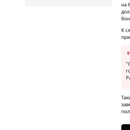
на 
дол
бон
К с
при
"
г
Р
Так
зав
пол