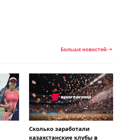
02:40, 06 августа 2026
Елена Рыбакина
прокомментировала
победу над Касаткиной в
Торонто
Больше новостей
01:59, 06 августа 2026
"Торпедо" обыграло
"Номад" в контрольном
матче
01:13, 06 августа 2026
Видеообзор победного
матча Елены Рыбакиной
на старте турнира в
Сколько заработали
Торонто
казахстанские клубы в