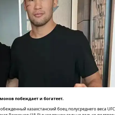
монов побеждает и богатеет.
обежденный казахстанский боец полусреднего веса UFC
кат Рахмонов (18-0) в уходящем году не только подтвер