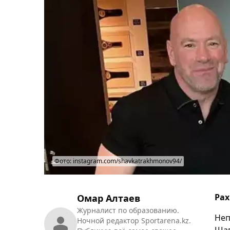
Фото: instagram.com/shavkatrakhmonov94/
Рах
Омар Алтаев
Журналист по образованию.
Неп
Ночной редактор Sportarena.kz.
Шав