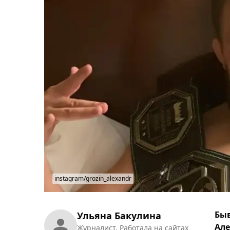
instagram/grozin_alexandr
Быв
Ульяна Бакулина
Але
Журналист. Работала на сайтах