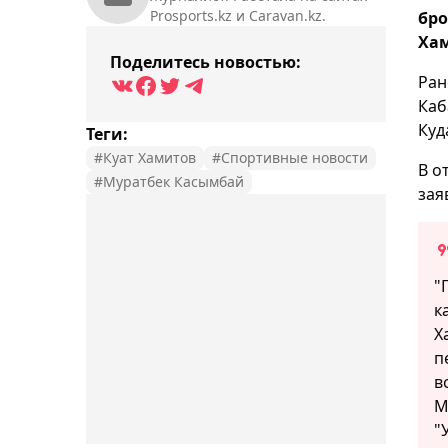
Prosports.kz и Caravan.kz.
бро
Хам
Поделитесь новостью:
Ран
Каб
Куд
Теги:
#Куат Хамитов
#Спортивные новости
В о
#Муратбек Касымбай
зая
"
к
Х
п
в
М
"