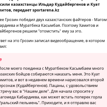
сили казахстанцы Ильдар Кудайбергенов и Куат
итов, передает sportarena.kz
ее Грозин победил двух казахстанских файтеров - Маго
ардиева и Муратбека Касымбая. Поэтому Хамитов и
айбергенов решили "отомстить" ему за это.
твет на это Грозин записал видеообращение, в котором
вил:
После моего поединка с Муратбеком Касымбаем много
азахских бойцов собираются наказать меня. Это Куат
амитов, и вот в недавнем времени нарисовался второй
ерсонаж (Кудайбергенов). Пацаны, с удовольствием
стречу вас в "Нашем деле". Для начала спросите у
агомеда Кабардиева, как может встать поперек горла
Уральский пельмень". Приходите, и я отправлю вас