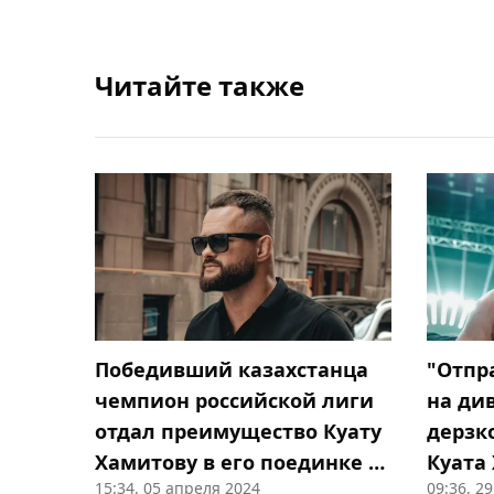
Читайте также
Победивший казахстанца
"Отпр
чемпион российской лиги
на ди
отдал преимущество Куату
дерзк
Хамитову в его поединке с
Куата
15:34, 05 апреля 2024
09:36, 2
Шлеменко