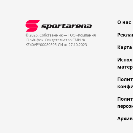
О нас
Рекла
© 2026. Собственник — ТОО «Компания
ЮрИнфо». Cвидетельство СМИ №
KZ40VPY00080595-СИ от 27.10.2023
Карта
Испол
матер
Поли
конфи
Полит
персо
Архив