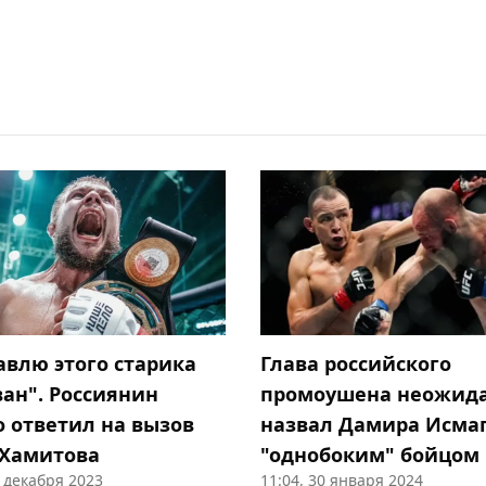
авлю этого старика
Глава российского
ван". Россиянин
промоушена неожид
о ответил на вызов
назвал Дамира Исма
 Хамитова
"однобоким" бойцом
9 декабря 2023
11:04, 30 января 2024