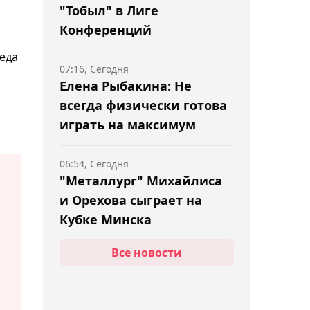
"Тобыл" в Лиге
Конференций
меда
07:16, Сегодня
Елена Рыбакина: Не
всегда физически готова
играть на максимум
06:54, Сегодня
"Металлург" Михайлиса
и Орехова сыграет на
Кубке Минска
Все новости
06:30, Сегодня
Менеджер Махачева
назвал Камару Усмана