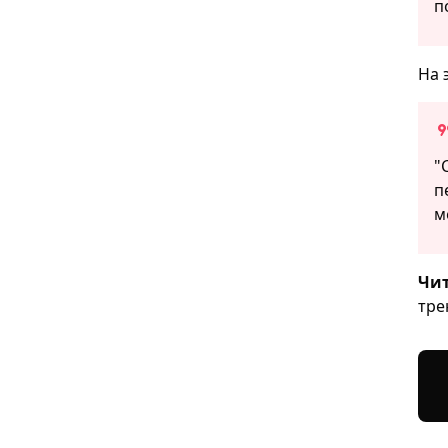
п
На 
"
п
м
Чит
тре