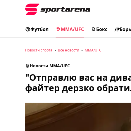
Футбол
MMA/UFC
Бокс
Бор
Новости спорта
Все новости
MMA/UFC
Новости MMA/UFC
"Отправлю вас на див
файтер дерзко обрати