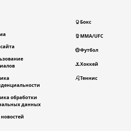
Бокс
ма
MMA/UFC
 сайта
Футбол
ьзование
Хоккей
иалов
тика
Теннис
денциальности
ика обработки
нальных данных
 новостей