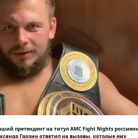
ший претендент на титул AMC Fight Nights россиян
ксандр Грозин ответил на вызовы, которые ему