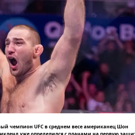
ый чемпион UFC в среднем весе американец Шон
икленд уже определился с планами на первую защи