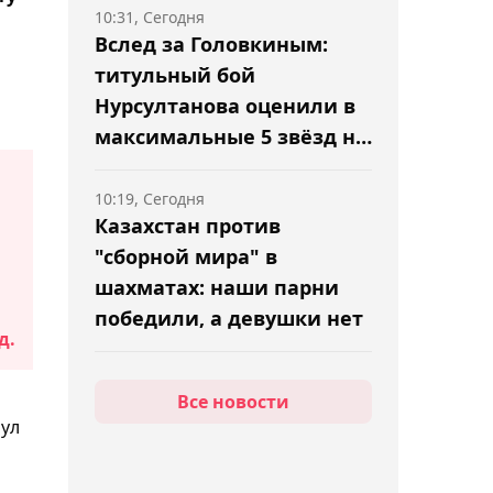
10:31, Сегодня
Вслед за Головкиным:
титульный бой
Нурсултанова оценили в
максимальные 5 звёзд на
BoxRec
10:19, Сегодня
Казахстан против
"сборной мира" в
шахматах: наши парни
победили, а девушки нет
д.
10:02, Сегодня
Все новости
Казахстанский теннисист
нул
Александр Бублик помог
построить новый корт в