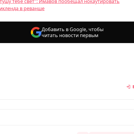
тушу тебе свет": Имавов пообещал нокаутировать
икленда в реванше
Добавить в Google, чтобы
читать новости первым