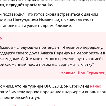
са, передаёт sportarena.kz.
 подтвердил, что готов снова встретиться с давним
комым Нассурдином Имавовым, но сначала хочет
становиться и уделить время близким.
Имавов – следующий претендент. Я немного передохну,
оддержу своего друга Алекса Перейру на мероприятии в
елом доме. Дайте мне немного времени, пусть заживёт
ой сломанный нос, а потом мы вернёмся в клетку"
заявил Шон Стриклен
омним, что на турнире UFC 328 Шон Стрикленд
нанёс
зату Чимаеву первое поражение в карьере и вновь вер
е чемпионский титул.