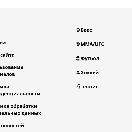
Бокс
ма
MMA/UFC
 сайта
Футбол
ьзование
Хоккей
иалов
тика
Теннис
денциальности
ика обработки
нальных данных
 новостей