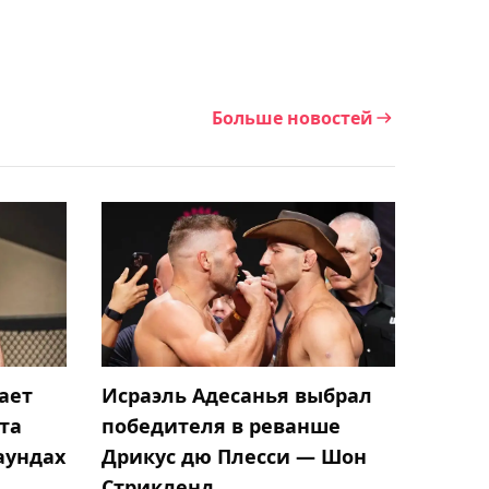
бой Мейирима
Нурсултанова против
Хесуса Рамоса-младшего
Больше новостей
06:45, Сегодня
Даниил Медведев
потерпел поражение в
стартовом матче в
Монреале
06:21, Сегодня
Махачеву предложили
начать карьеру в боксе
ает
Исраэль Адесанья выбрал
та
победителя в реванше
05:41, Сегодня
аундах
Дрикус дю Плесси — Шон
Чемпион Almaty Open
Стрикленд