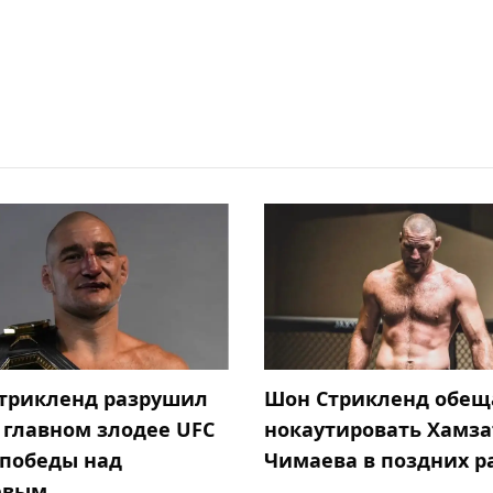
трикленд разрушил
Шон Стрикленд обещ
 главном злодее UFC
нокаутировать Хамза
 победы над
Чимаева в поздних р
евым