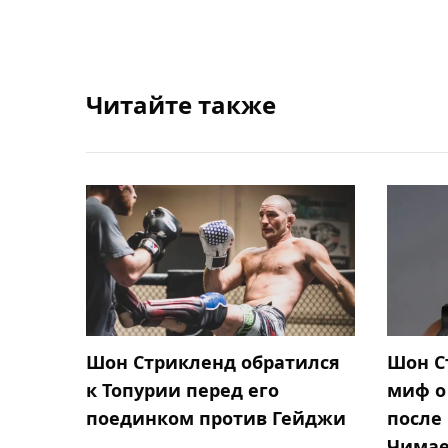
Читайте также
Шон Стрикленд обратился
Шон С
к Топурии перед его
миф о
поединком против Гейджи
после
Чима