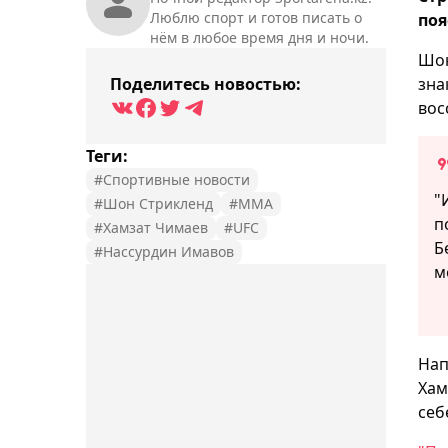
Люблю спорт и готов писать о
поя
нём в любое время дня и ночи.
Шон
Поделитесь новостью:
зна
вос
Теги:
#Спортивные новости
"
#Шон Стрикленд
#MMA
п
#Хамзат Чимаев
#UFC
Б
#Нассурдин Имавов
м
Нап
Хам
себ