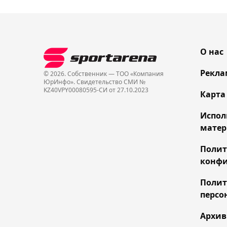
О нас
Рекла
© 2026. Собственник — ТОО «Компания
ЮрИнфо». Cвидетельство СМИ №
KZ40VPY00080595-СИ от 27.10.2023
Карта
Испол
матер
Поли
конфи
Полит
персо
Архив