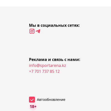
выставили на аукцион
03:59, 06 августа 2026
Мы в социальных сетях:
Ренато Мойкано проведёт
реванш против Брайана
Ортеги на UFC 331
03:28, 06 августа 2026
Реклама и связь с нами:
Александр Зверев
info@sportarena.kz
сенсационно уступил на
+7 701 737 85 12
старте "Мастерса" в
Монреале
Автообновление
18+