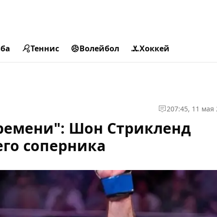
ьба
Теннис
Волейбол
Хоккей
2
07:45, 11 мая
ремени": Шон Стрикленд
его соперника