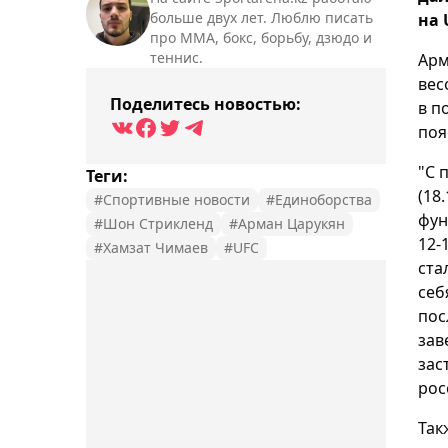
больше двух лет. Люблю писать
на 
про ММА, бокс, борьбу, дзюдо и
теннис.
Арм
вес
Поделитесь новостью:
в п
поя
"С 
Теги:
(18
#Спортивные новости
#Единоборства
фун
#Шон Стрикленд
#Арман Царукян
12-
#Хамзат Чимаев
#UFC
ста
себ
пос
зав
зас
рос
Так