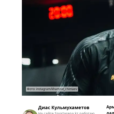
Фото: instagram/khamzat_chimaev
Арм
Диас Кульмухаметов
дал
На сайте Sportarena.kz работаю