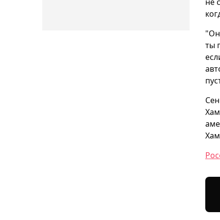
не 
ког
"Он
ты 
есл
авт
пус
Сен
Хам
аме
Хам
Рос