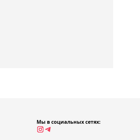
16:29, Сегодня
Конор Макгрегор предрёк
чемпионство Иэну Гэрри
16:08, Сегодня
ХК "Актобе" с разгромного
поражения начал Кубок
губернатора
Оренбургской области
15:47, Сегодня
Чемпион UFC Ван выйдет
фаворитом против
Пантожи
Мы в социальных сетях: