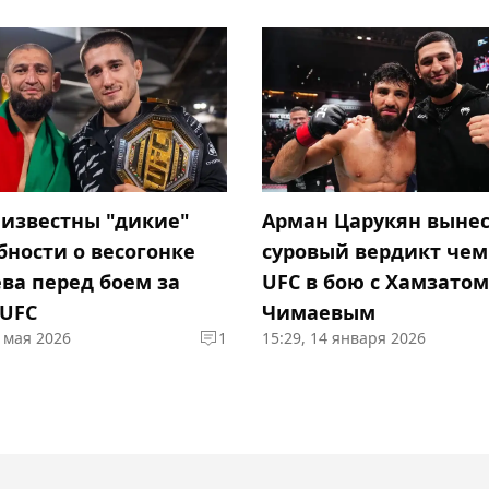
 известны "дикие"
Арман Царукян выне
бности о весогонке
суровый вердикт че
ва перед боем за
UFC в бою с Хамзатом
 UFC
Чимаевым
8 мая 2026
1
15:29, 14 января 2026