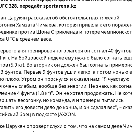
UFC 328, передаёт sportarena.kz
ан Царукян рассказал об обстоятельствах тяжёлой
огонки Хамзата Чимаева, которая привела к его пораже
оединке против Шона Стрикленда и потере чемпионско
са UFC в среднем весе.
первого дня тренировочного лагеря он согнал 40 фунтов
.1 кг). На бойцовской неделе ему нужно было согнать ещ
тов (5.9 кг). Во вторник он должен был согнать примерн
13 фунтов. Первые 9 фунтов ушли легко, а потом ночью 
ло плохо. Утром он проснулся и сказал нам: "Я чувствую
я очень слабым, вообще без энергии. Не знаю, как согн
ледние 4 фунта (1.8 кг)". Он не хотел продолжать. Не хот
ершать весогонку, но команда, я и тренеры пытались
тавить его довести дело до конца, и он сделал вес", – ска
сийский боец в подкасте JAXXON.
же Царукян опроверг слухи о том, что на самом деле Чи