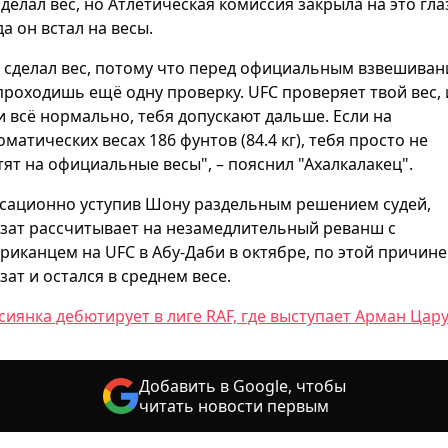
сделал вес, но Атлетическая комиссия закрыла на это гла
да он встал на весы.
 сделал вес, потому что перед официальным взвешива
проходишь ещё одну проверку. UFC проверяет твой вес, 
и всё нормально, тебя допускают дальше. Если на
оматических весах 186 фунтов (84.4 кг), тебя просто не
тят на официальные весы", – пояснил "Ахалкалакец".
сационно уступив Шону раздельным решением судей,
зат рассчитывает на незамедлительный реванш с
риканцем на UFC в Абу-Даби в октябре, по этой причине
зат и остался в среднем весе.
сиянка дебютирует в лиге RAF, где выступает Арман Цар
Добавить в Google, чтобы
читать новости первым