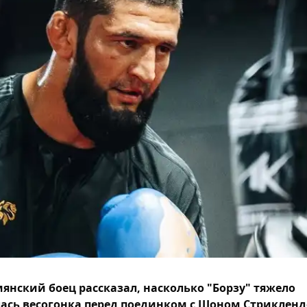
янский боец рассказал, насколько "Борзу" тяжело
ась весогонка перед поединком с Шоном Стриклен