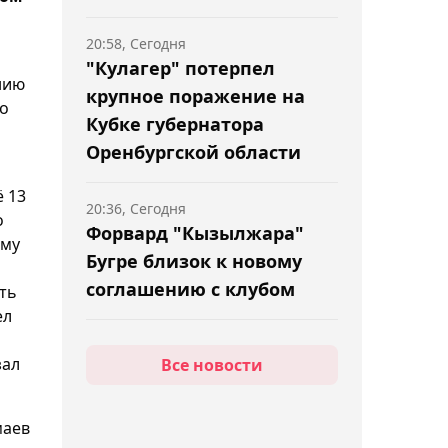
20:58, Сегодня
"Кулагер" потерпел
нию
крупное поражение на
го
Кубке губернатора
Оренбургской области
ё 13
20:36, Сегодня
о
Форвард "Кызылжара"
ему
Бугре близок к новому
соглашению с клубом
ать
ел
20:16, Сегодня
зал
Все новости
Российский теннисист
Карловский отстранён на
3 года за нарушение
маев