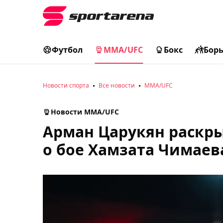
Футбол
MMA/UFC
Бокс
Бор
Новости спорта
Все новости
MMA/UFC
Новости MMA/UFC
Арман Царукян раскр
о бое Хамзата Чимаева