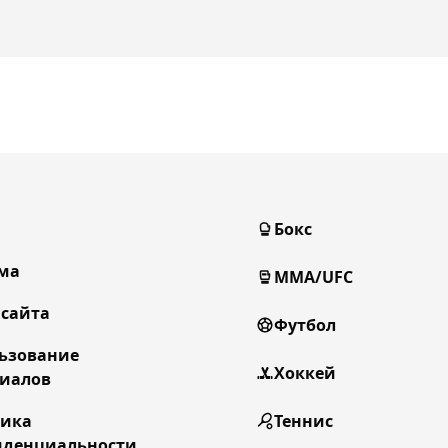
Бокс
ма
MMA/UFC
 сайта
Футбол
ьзование
Хоккей
иалов
тика
Теннис
денциальности