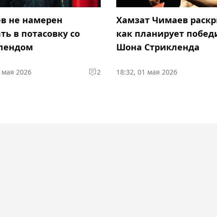
в не намерен
Хамзат Чимаев раскр
ть в потасовку со
как планирует побед
лендом
Шона Стрикленда
7 мая 2026
2
18:32, 01 мая 2026