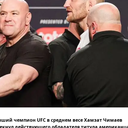
ший чемпион UFC в среднем весе Хамзат Чимаев
екнул действующего обладателя титула американц