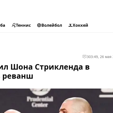
ьба
Теннис
Волейбол
Хоккей
3
03:49, 26 мая
ил Шона Стрикленда в
 реванш