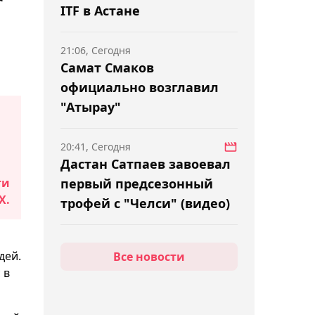
ITF в Астане
21:06, Сегодня
Самат Смаков
официально возглавил
"Атырау"
20:41, Сегодня
Дастан Сатпаев завоевал
ти
первый предсезонный
X.
трофей с "Челси" (видео)
20:03, Сегодня
дей.
Все новости
"Ордабасы" разгромил
 в
"Жетысу" в гостях и
укрепил лидерство в КПЛ