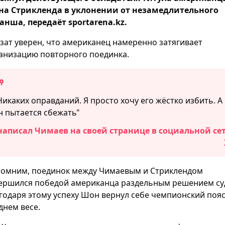
а Стрикленда в уклонении от незамедлительного
анша, передаёт sportarena.kz.
зат уверен, что американец намеренно затягивает
анизацию повторного поединка.
Никаких оправданий. Я просто хочу его жёстко избить. А
н пытается сбежать"
написал Чимаев на своей странице в социальной се
омним, поединок между Чимаевым и Стриклендом
ершился победой американца раздельным решением су
годаря этому успеху Шон вернул себе чемпионский пояс
днем весе.