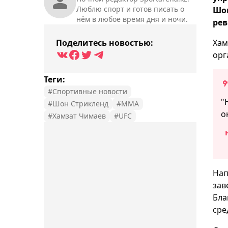
Люблю спорт и готов писать о
Шон
нём в любое время дня и ночи.
рев
Поделитесь новостью:
Хам
орг
Теги:
#Спортивные новости
"
#Шон Стрикленд
#MMA
о
#Хамзат Чимаев
#UFC
Нап
зав
Бла
сре