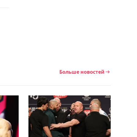
никогда не получал
удовольствия от
поединков
16:42, Сегодня
"Цель - плей-офф": звезда
казахстанского хоккея
Шестаков о новом сезоне
в составе "Барыса"
Больше новостей
15:57, Сегодня
"У нас есть два варианта":
Усик о потенциальном
своём сопернике в
прощальном бою в
карьере
15:16, Сегодня