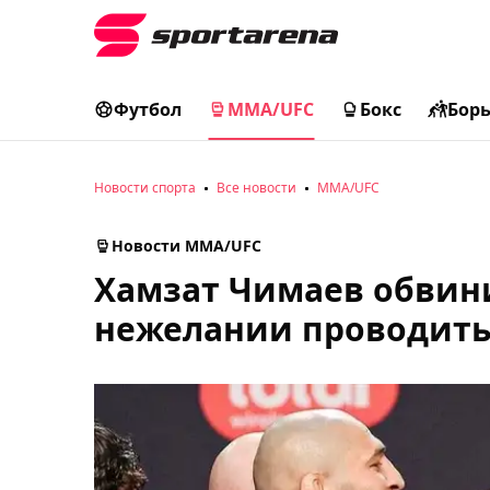
Футбол
MMA/UFC
Бокс
Бор
Новости спорта
Все новости
MMA/UFC
Новости MMA/UFC
Хамзат Чимаев обвин
нежелании проводить