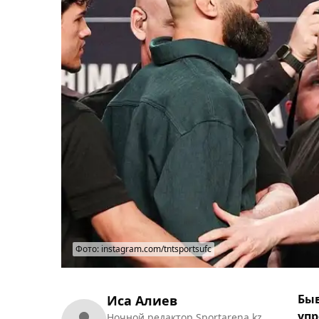
Фото: instagram.com/tntsportsufc
Быв
Иса Алиев
упр
Ночной редактор Sportarena.kz.