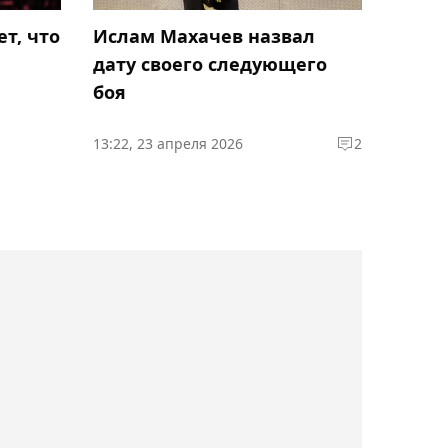
Александр Бублик открыл
т, что
Ислам Махачев назвал
собственный корт в
дату своего следующего
Санкт-Петербурге
боя
22:03, 08 августа 2026
13:22, 23 апреля 2026
2
"Каспий" и "Улытау"
сыграли вничью в матче
21-го тура КПЛ
21:41, 08 августа 2026
Арыстанбекова обыграла
чемпионку "Уимблдона"
на пути к двум финалам
ITF в Астане
21:06, 08 августа 2026