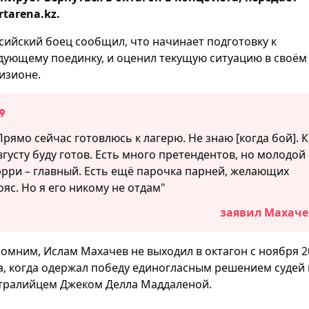
rtarena.kz.
сийский боец сообщил, что начинает подготовку к
дующему поединку, и оценил текущую ситуацию в своём
изионе.
Прямо сейчас готовлюсь к лагерю. Не знаю [когда бой]. К
вгусту буду готов. Есть много претендентов, но молодой
эрри – главный. Есть ещё парочка парней, желающих
ояс. Но я его никому не отдам"
заявил Махаче
омним, Ислам Махачев не выходил в октагон с ноября 2
а, когда одержал победу единогласным решением судей 
тралийцем Джеком Делла Маддаленой.