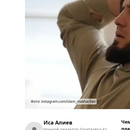
Фото: instagram.com/islam_makhachev
Чем
Иса Алиев
пла
Ночной редактор Sportarena.kz.