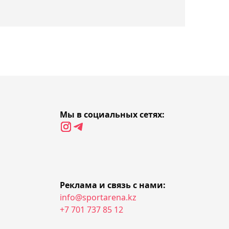
Самат Смаков
официально возглавил
"Атырау"
20:41, 08 августа 2026
Дастан Сатпаев завоевал
первый предсезонный
трофей с "Челси" (видео)
Мы в социальных сетях:
20:03, 08 августа 2026
"Ордабасы" разгромил
"Жетысу" в гостях и
укрепил лидерство в КПЛ
Реклама и связь с нами:
info@sportarena.kz
19:42, 08 августа 2026
+7 701 737 85 12
Теннисист Дамир
Жалгасбай пробился в