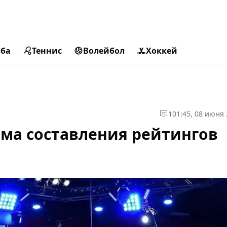
ьба
Теннис
Волейбол
Хоккей
1
01:45, 08 июня
ема составления рейтингов