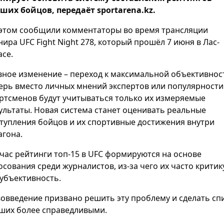
ших бойцов, передаёт sportarena.kz.
этом сообщили комментаторы во время трансляции
нира UFC Fight Night 278, который прошёл 7 июня в Лас-
асе.
вное изменение – переход к максимальной объективнос
ерь вместо личных мнений экспертов или популярности
ртсменов будут учитываться только их измеряемые
ультаты. Новая система станет оценивать реальные
тупления бойцов и их спортивные достижения внутри
агона.
час рейтинги топ-15 в UFC формируются на основе
осования среди журналистов, из-за чего их часто крити
субъективность.
овведение призвано решить эту проблему и сделать сп
ших более справедливыми.