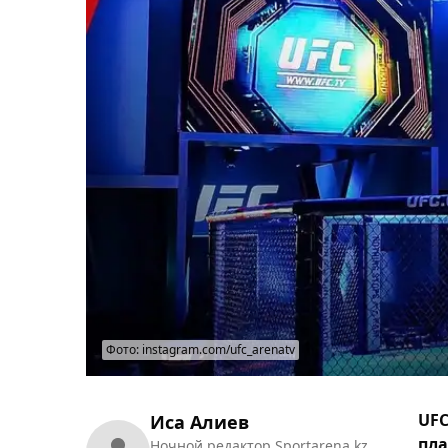
Фото: instagram.com/ufc_arenatv
UFC
Иса Алиев
пла
Ночной редактор Sportarena.kz.