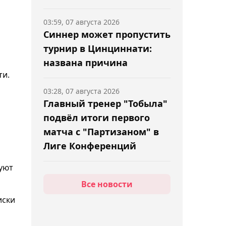
03:59, 07 августа 2026
Синнер может пропустить
турнир в Цинциннати:
названа причина
ти.
03:28, 07 августа 2026
Главный тренер "Тобыла"
подвёл итоги первого
матча с "Партизаном" в
Лиге Конференций
куют
02:51, 07 августа 2026
Все новости
Царукян может получить
иски
бой за титул в случае
победы над Руффи