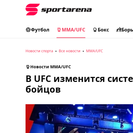
Футбол
MMA/UFC
Бокс
Бор
Новости спорта
Все новости
MMA/UFC
Новости MMA/UFC
В UFC изменится сист
бойцов