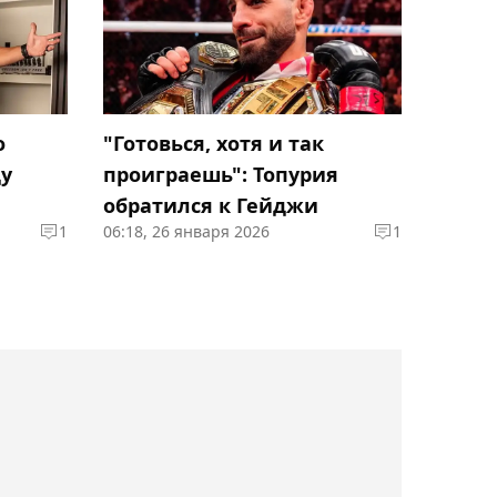
Торонто
23:09, 07 августа 2026
Елена Рыбакина с трудом
вышла в четвёртый круг
о
"Готовься, хотя и так
турнира WTA 1000 в
у
проиграешь": Топурия
Торонто
обратился к Гейджи
1
06:18, 26 января 2026
1
22:52, 07 августа 2026
Даниэль Дюбуа проведёт
следующий бой против
экс-чемпиона мира по
боксу Уордли
22:19, 07 августа 2026
Один из российских
клубов интересуется