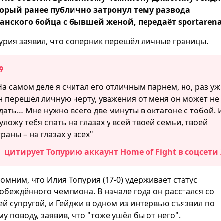
орый ранее публично затронул тему развода
анского бойца с бывшей женой, передаёт sportarena
урия заявил, что соперник перешёл личные границы.
На самом деле я считал его отличным парнем, но, раз уж
н перешёл личную черту, уважения от меня он может не
дать… Мне нужно всего две минуты в октагоне с тобой. 
 уложу тебя спать на глазах у всей твоей семьи, твоей
траны – на глазах у всех"
цитирует Топурию аккаунт Home of Fight в соцсети 
омним, что Илия Топурия (17-0) удерживает статус
обеждённого чемпиона. В начале года он расстался со
ей супругой, и Гейджи в одном из интервью съязвил по
му поводу, заявив, что "тоже ушёл бы от него".