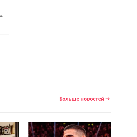
00:44, 08 августа 2026
Елена Рыбакина
о.
установила уникальное
достижение на турнирах
WTA 1000
00:10, 08 августа 2026
Видеообзор победного
матча Елены Рыбакиной
в третьем круге топ-
турнира в Торонто
Больше новостей
23:28, 07 августа 2026
Анна Данилина
проиграла на старте
топового турнира в