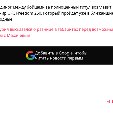
динок между бойцами за полноценный титул возглавит
нир UFC Freedom 250, который пройдёт уже в ближайши
одные.
урия высказался о разнице в габаритах перед возможн
м с Махачевым
Добавить в Google, чтобы
читать новости первым