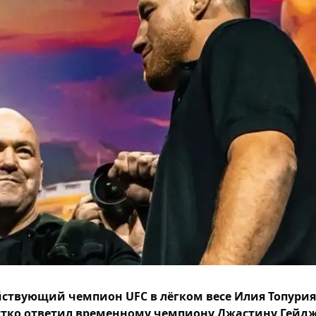
ствующий чемпион UFC в лёгком весе Илия Топурия
тко ответил временному чемпиону Джастину Гейд