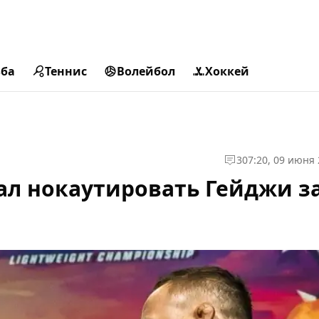
ьба
Теннис
Волейбол
Хоккей
3
07:20, 09 июня
ал нокаутировать Гейджи з