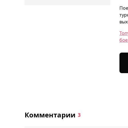
Пое
тур
вых
Топ
бое
Комментарии
3