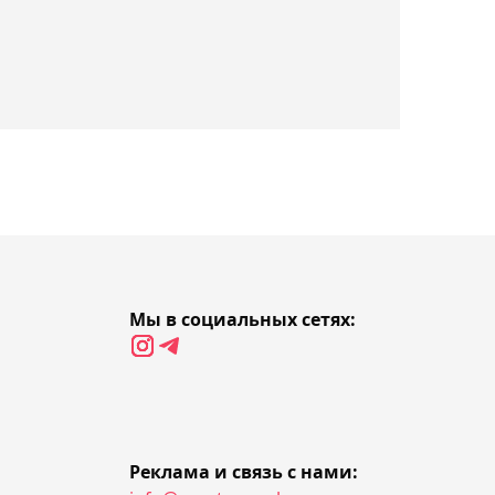
вратарём "Тобыла"
Устименко
21:54, 07 августа 2026
"Туран" разгромил
"Астану М" в матче
Первой лиги
21:16, 07 августа 2026
В Минспорта раскрыли
Мы в социальных сетях:
причины возможного
закрытия БК "Астана"
Реклама и связь с нами: