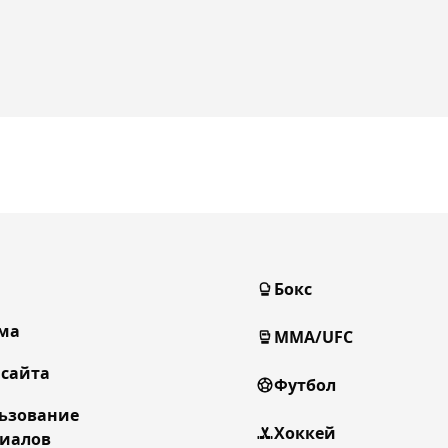
Бокс
ма
MMA/UFC
 сайта
Футбол
ьзование
Хоккей
иалов