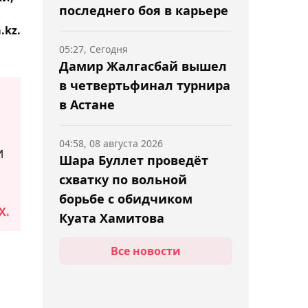
последнего боя в карьере
.kz.
05:27, Сегодня
Дамир Жалгасбай вышел
в четвертьфинал турнира
в Астане
04:58, 08 августа 2026
И
Шара Буллет проведёт
схватку по вольной
борьбе с обидчиком
X.
Куата Хамитова
Все новости
04:26, 08 августа 2026
"Барыс" упустил
канадского экс-форварда