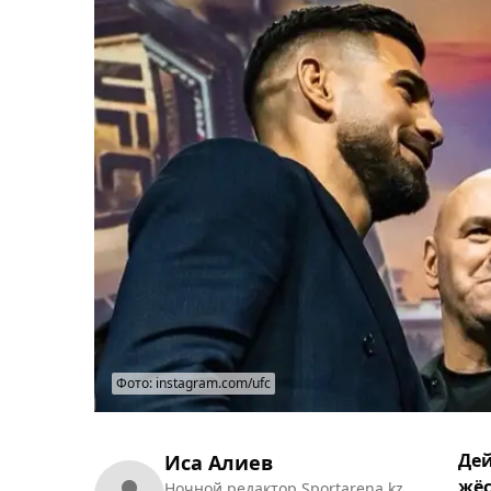
Фото: instagram.com/ufc
Дей
Иса Алиев
жёс
Ночной редактор Sportarena.kz.