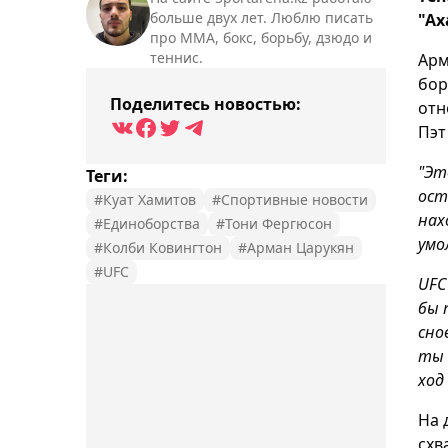
больше двух лет. Люблю писать
"Ах
про ММА, бокс, борьбу, дзюдо и
теннис.
Арм
бор
Поделитесь новостью:
отн
Пэт
"Эт
Теги:
ост
#Куат Хамитов
#Спортивные новости
нах
#Единоборства
#Тони Фергюсон
умо
#Колби Ковингтон
#Арман Царукян
#UFC
UFC
бы 
сно
ты 
ход
На 
схв