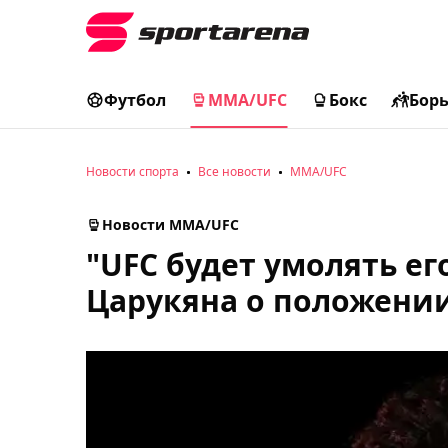
Футбол
MMA/UFC
Бокс
Бор
Новости спорта
Все новости
MMA/UFC
Новости MMA/UFC
"UFC будет умолять ег
Царукяна о положении