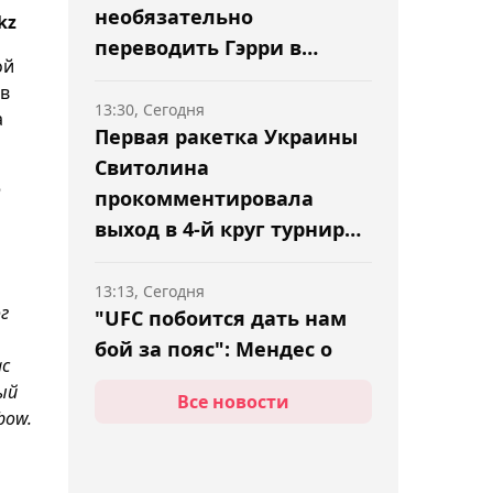
необязательно
kz
переводить Гэрри в
ой
партер
 в
13:30, Сегодня
а
Первая ракетка Украины
Свитолина
о
прокомментировала
выход в 4-й круг турнира
в Торонто
13:13, Сегодня
г
"UFC побоится дать нам
бой за пояс": Мендес о
ас
первом бое Усмана
ый
Все новости
Нурмагомедова в лиге
bow.
12:54, Сегодня