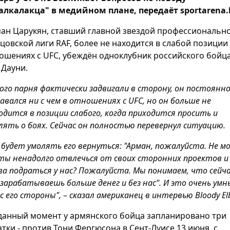
алкалакца" в медийном плане, передаёт sportarena.
ан Царукян, ставший главной звездой профессиональн
цовской лиги RAF, более не находится в слабой позиции
ошениях с UFC, убеждён одноклубник российского бойц
 Дауни.
ого парня фактически задвигали в сторону, он постоянн
авался ни с чем в отношениях с UFC, но он больше не
одится в позиции слабого, когда приходится просить и
лять о боях. Сейчас он полностью перевернул ситуацию.
 будет умолять его вернуться: "Арман, пожалуйста. Не мо
ты ненадолго отвлечься от своих сторонних проектов и
ва подраться у нас? Пожалуйста. Мы понимаем, что сейч
зарабатываешь больше денег и без нас". И это очень умн
 с его стороны", – сказал американец в интервью Bloody El
данный момент у армянского бойца запланировано три
атки - против Тони Фергюсона в Сент-Луисе 13 июня, с