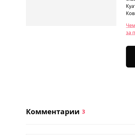
Куа
Ков
Чем
за 
Комментарии
3