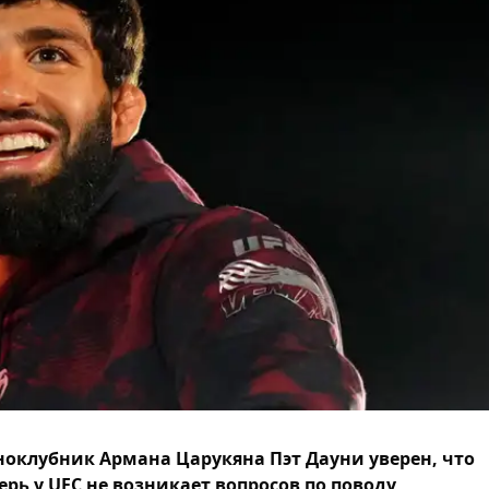
оклубник Армана Царукяна Пэт Дауни уверен, что
ерь у UFC не возникает вопросов по поводу