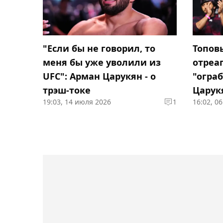
"Если бы не говорил, то
Топов
меня бы уже уволили из
отреа
UFC": Арман Царукян - о
"огра
трэш-токе
Царук
19:03, 14 июля 2026
1
16:02, 0