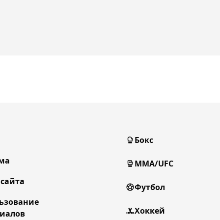
Бокс
ма
MMA/UFC
 сайта
Футбол
ьзование
Хоккей
иалов