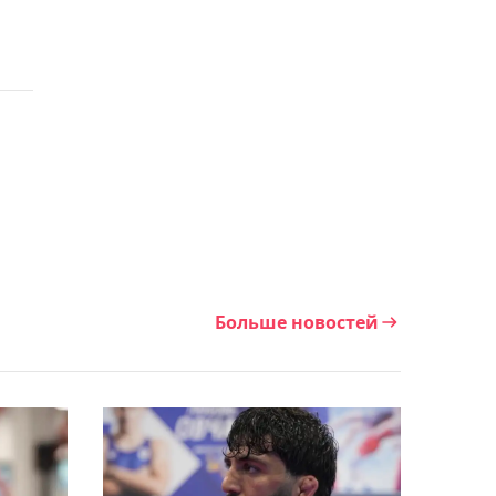
11:24, Сегодня
Пять тяжелоатлетов
вошли в заявку мужской
сборной Казахстана на
Азиаду
11:18, Сегодня
Победивший Царукяна на
RAF Ковингтон дал
Больше новостей
прогноз на бой Армана в
UFC
11:10, Сегодня
В Семее стартовал
ежегодный