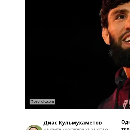
Фото: ufc.com
Одн
Диас Кульмухаметов
теп
На сайте Sportarena.kz работаю