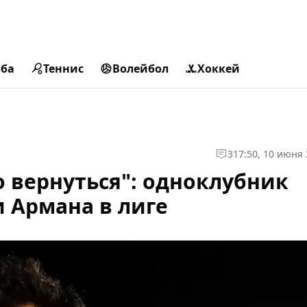
ьба
Теннис
Волейбол
Хоккей
3
17:50, 10 июня
о вернуться": одноклубник
 Армана в лиге