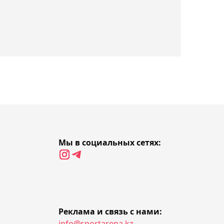
водному поло не сумела
выйти в 1/4 финала, но
продолжит играть на ЧМ
10:15, Сегодня
Чемпион мира по
тяжёлой атлетике Артём
Антропов не выступит за
Казахстан на Азиаде
10:03, Сегодня
Мы в социальных сетях:
Студенты Казахстана
вышли в четвертьфинал
чемпионата мира по
шахматам среди
университетов
Реклама и связь с нами:
09:45, Сегодня
info@sportarena.kz