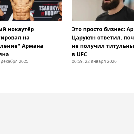
ый нокаутёр
Это просто бизнес: А
гировал на
Царукян ответил, по
бление" Армана
не получил титульны
яна
в UFC
6 декабря 2025
06:59, 22 января 2026