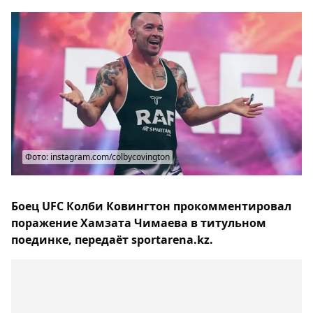
Фото: instagram.com/colbycovington
Боец UFC Колби Ковингтон прокомментировал
поражение Хамзата Чимаева в титульном
поединке, передаёт sportarena.kz.