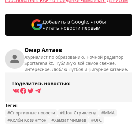
сооснователь RAF - о поединке Чимаева с Дэнисом
Добавить в Google, чтобы
читать новости первым
Омар Алтаев
Журналист по образованию. Ночной редактор
Sportarena.kz. Публикую всё самое свежее.
интересное. Люблю футбол и фигурное катание.
Поделитесь новостью:
Теги:
#Спортивные новости
#Шон Стрикленд
#MMA
#Колби Ковингтон
#Хамзат Чимаев
#UFC