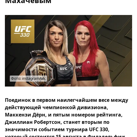
Махачевым
Фото: instagram/ufc
Поединок в первом наилегчайшем весе между
действующей чемпионкой дивизиона,
Маккензи Дёрн, и пятым номером рейтинга,
Джиллиан Робертсон, станет вторым по
значимости событием турнира UFC 330,
который состоится 15 августа в Филадельфии.