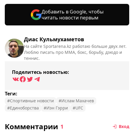
Добавить в Google, чтобы
читать новости первым
Диас Кульмухаметов
На сайте Sportarena.kz работаю больше двух лет.
Люблю писать про ММА, бокс, борьбу, дзюдо и
теннис.
Поделитесь новостью:
Теги:
#Спортивные новости
#Ислам Махачев
#Единоборства
#Иэн Гэрри
#UFC
Комментарии
1
Вход