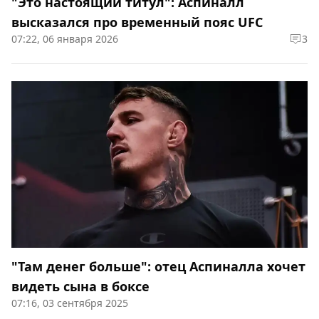
"Это настоящий титул": Аспиналл
высказался про временный пояс UFC
07:22, 06 января 2026
3
"Там денег больше": отец Аспиналла хочет
видеть сына в боксе
07:16, 03 сентября 2025