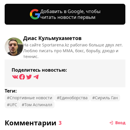
Добавить в Google, чтобы
читать новости первым
Диас Кульмухаметов
На сайте Sportarena.kz работаю больше двух лет.
Люблю писать про ММА, бокс, борьбу, дзюдо и
теннис.
Поделитесь новостью:
Теги:
#Спортивные новости
#Единоборства
#Сириль Ган
#UFC
#Том Аспиналл
Комментарии
3
Вход