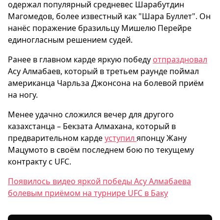
одержал популярный средневес Шарабутдин
Магомедов, более известный как "Шара Буллет". Он
нанёс поражение бразильцу Мишелю Перейре
единогласным решением судей.
Ранее в главном карде яркую победу
отпраздновал
Асу Алмабаев, который в третьем раунде поймал
американца Чарльза Джонсона на болевой приём
на ногу.
Менее удачно сложился вечер для другого
казахстанца – Бекзата Алмахана, который в
предварительном карде
уступил
японцу Жану
Мацумото в своём последнем бою по текущему
контракту с UFC.
Появилось видео яркой победы Асу Алмабаева
болевым приёмом на турнире UFC в Баку