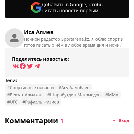
Добавить в Google, чтобы
читать новости первым
Иса Алиев
Ночной редактор Sportarena.kz. Люблю спорт и
готов писать о нём в любое время дня и ночи.
Поделитесь новостью:
Теги:
#Спортивные новости
#Асу Алмабаев
#Бекзат Алмахан
#Шарабутдин Магомедов
#MMA
#UFC
#Рафаэль Физиев
Комментарии
1
Вход