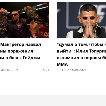
 Макгрегор назвал
"Думал о том, чтобы 
ны поражения
выйти": Илия Топури
ии в бою с Гейджи
вспомнил о первом б
MMA
7 июня 2026
1
19:12, 27 мая 2026