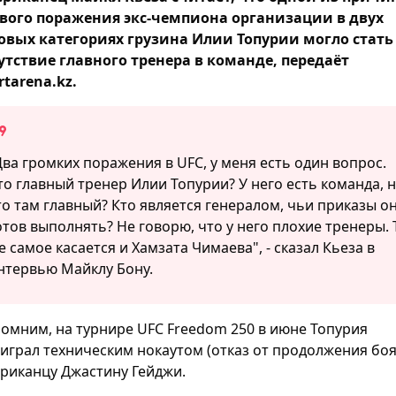
вого поражения экс-чемпиона организации в двух
овых категориях грузина Илии Топурии могло стать
утствие главного тренера в команде, передаёт
rtarena.kz.
Два громких поражения в UFC, у меня есть один вопрос.
то главный тренер Илии Топурии? У него есть команда, 
то там главный? Кто является генералом, чьи приказы о
отов выполнять? Не говорю, что у него плохие тренеры. 
е самое касается и Хамзата Чимаева", - сказал Кьеза в
нтервью Майклу Бону.
омним, на турнире UFC Freedom 250 в июне Топурия
играл техническим нокаутом (отказ от продолжения боя
риканцу Джастину Гейджи.