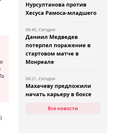
Нурсултанова против
Хесуса Рамоса-младшего
06:45, Сегодня
Даниил Медведев
потерпел поражение в
стартовом матче в
Монреале
но
н
То
06:21, Сегодня
Махачеву предложили
начать карьеру в боксе
Все новости
05:41, Сегодня
)
Чемпион Almaty Open
2024 Хачанов вылетел с