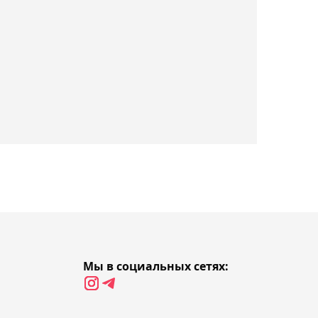
01:05, 06 августа 2026
Гол Максима Самородова
не спас "Ахмат" от
поражения в Кубке
России
00:46, 06 августа 2026
Нуралы Алип помог
"Зениту" обыграть
"Балтику" в Кубке России
00:12, 06 августа 2026
Елена Рыбакина вышла в
Мы в социальных сетях:
третий круг турнира WTA
1000 в Торонто