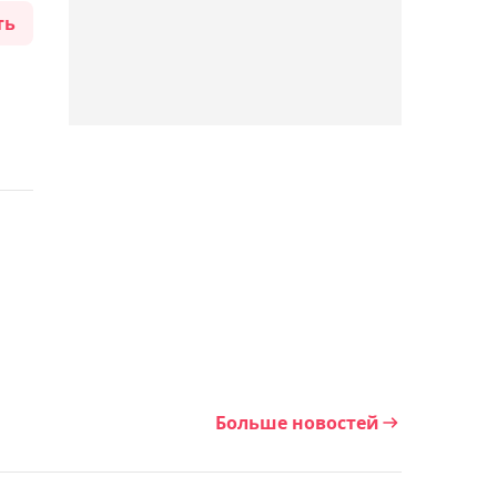
ть
03:59, 06 августа 2026
Ренато Мойкано проведёт
реванш против Брайана
Ортеги на UFC 331
03:28, 06 августа 2026
Александр Зверев
сенсационно уступил на
старте "Мастерса" в
Монреале
02:57, 06 августа 2026
Конор Макгрегор перенёс
Больше новостей
операцию на колене