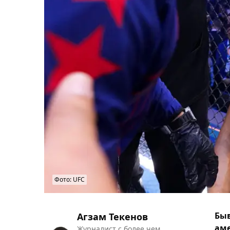
Фото: UFC
Быв
Агзам Текенов
аме
Журналист с более чем