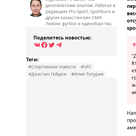
десятилетним опытом. Работал в
пер
редакциях Pro Sport, Sportburo и
вес
других казахстанских СМИ.
отс
Люблю футбол и единоборства.
spo
Поделитесь новостью:
"
Теги:
К
#Спортивные новости
#UFC
к
#Джастин Гейджи
#Илия Топурия
г
ж
и
Нап
про
аме