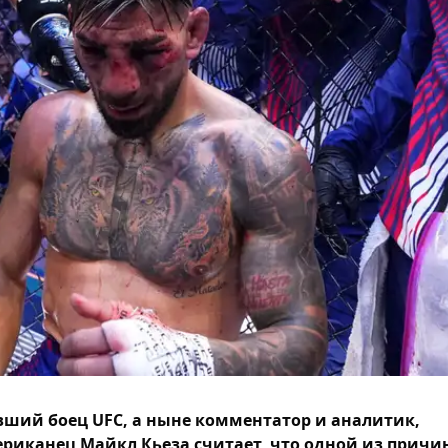
ший боец UFC, а ныне комментатор и аналитик,
риканец Майкл Кьеза считает, что одной из причи