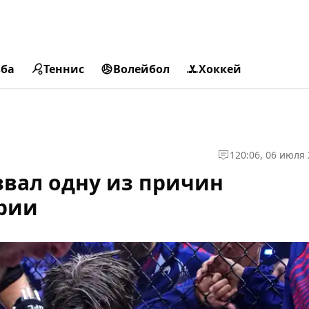
ьба
Теннис
Волейбол
Хоккей
1
20:06, 06 июля
звал одну из причин
рии