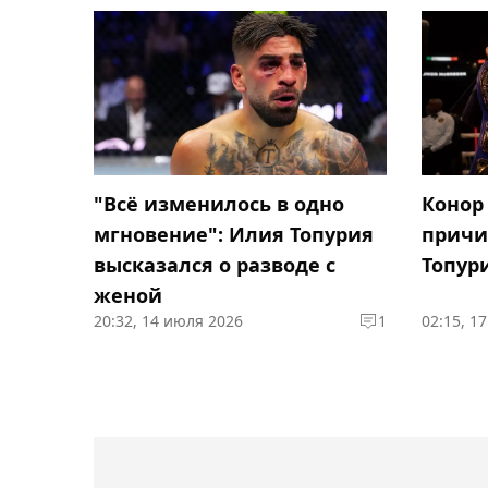
"Всё изменилось в одно
Конор
мгновение": Илия Топурия
причи
высказался о разводе с
Топур
женой
20:32, 14 июля 2026
1
02:15, 1