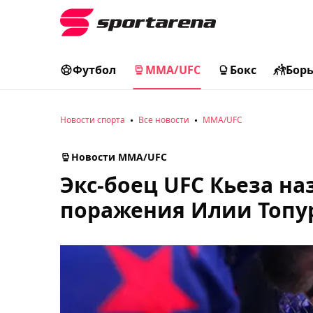
Футбол
MMA/UFC
Бокс
Бор
Новости спорта
Все новости
MMA/UFC
Новости MMA/UFC
Экс-боец UFC Кьеза на
поражения Илии Топу