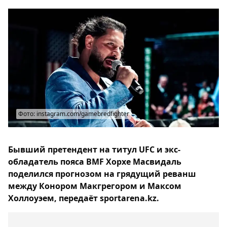
Фото: instagram.com/gamebredfighter
Бывший претендент на титул UFC и экс-
обладатель пояса BMF Хорхе Масвидаль
поделился прогнозом на грядущий реванш
между Конором Макгрегором и Максом
Холлоуэем, передаёт sportarena.kz.