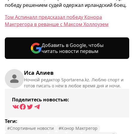
победу решением судей одержал ирландский боец.
Том Аспиналл предсказал победу Конора
Макгрегора в реванше с Максом Холлоуэем
Добавить в Google, чтобы
читать новости первым
Иса Алиев
Ночной редактор Sportarena.kz. Люблю спорт и
готов писать о нём в любое время дня и ночи.
Поделитесь новостью:
Теги:
#Спортивные новости
#Конор Макгрегор