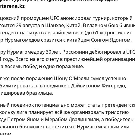
rtarena.kz
цовский промоушен UFC анонсировал турнир, который
тоится 29 августа в Шанхае, Китай. В главном бою бывш
тендент на титул в легчайшем весе (до 61 кг) россиянин
р Нурмагомедов сразится с китайцем Сонгом Ядонгом.
ру Нурмагомедову 30 лет. Россиянин дебютировал в UFC
1 году. Всего на его счету в престижнейшей организации
а восемь побед и одно поражение.
г же после поражения Шону О'Мэлли сумел успешно
билитироваться в поединке с Дэйвисоном Фигередо,
ишировав бразильца.
ный поединок потенциально может стать претендентск
кольку лига планирует всё же организовать трилогию
ду Петром Яном и Мерабом Двалишвили, а победитель
ульного боя может встретится с Нурмагомедовым или
нгом.