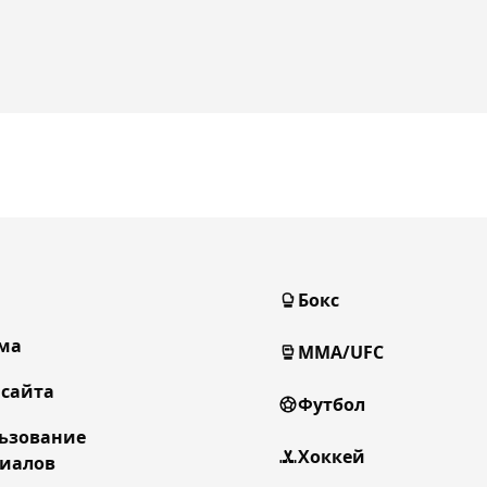
Бокс
ма
MMA/UFC
 сайта
Футбол
ьзование
Хоккей
иалов