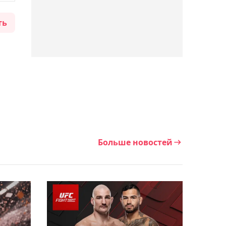
полномочиями
ть
23:34, 06 августа 2026
Казахстанский
нападающий Торекул
стал игроком
"Барановичей"
23:07, 06 августа 2026
Экс-форвард "Барыса"
Больше новостей
Камара подписал
контракт с "Адмиралом"
22:33, 06 августа 2026
Появился видеообзор
матча Первой лиги