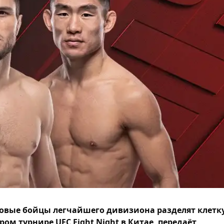
овые бойцы легчайшего дивизиона разделят клетк
ром турнире UFC Fight Night в Китае, передаёт