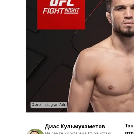
Фото: instagram/ufc
Топ
Диас Кульмухаметов
вто
На сайте Sportarena.kz работаю