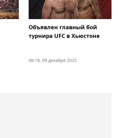
"Шахтёр" - "Каспий М"
22:03, 06 августа 2026
Объявлен главный бой
"Всё сводится к
турнира UFC в Хьюстоне
подготовке и настрою":
Рыбакина - об
уверенности на хардовых
06:18, 09 декабря 2025
турнирах
21:34, 06 августа 2026
"Я предупреждал
заранее". Каннаваро - о
проблемах сборной
Узбекистана на ЧМ-2026
21:02, 06 августа 2026
Арман Царукян назвал