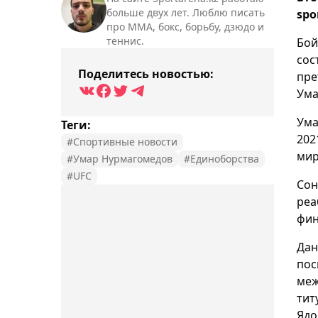
больше двух лет. Люблю писать
spo
про ММА, бокс, борьбу, дзюдо и
теннис.
Бой
сос
Поделитесь новостью:
пре
Ума
Ума
Теги:
202
#Спортивные новости
мир
#Умар Нурмагомедов
#Единоборства
#UFC
Сон
реа
фин
Дан
пос
меж
тит
Ядо