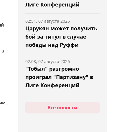
Лиге Конференций
02:51, 07 августа 2026
ий
Царукян может получить
бой за титул в случае
победы над Руффи
 в
02:08, 07 августа 2026
"Тобыл" разгромно
проиграл "Партизану" в
Лиге Конференций
01:51, 07 августа 2026
им,
Все новости
Ига Швёнтек вышла в
четвёртый круг турнира в
Торонто