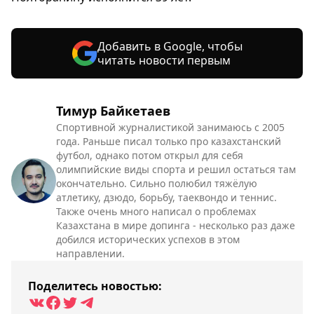
Добавить в Google, чтобы
читать новости первым
Тимур Байкетаев
Спортивной журналистикой занимаюсь с 2005
года. Раньше писал только про казахстанский
футбол, однако потом открыл для себя
олимпийские виды спорта и решил остаться там
окончательно. Сильно полюбил тяжёлую
атлетику, дзюдо, борьбу, таеквондо и теннис.
Также очень много написал о проблемах
Казахстана в мире допинга - несколько раз даже
добился исторических успехов в этом
направлении.
Поделитесь новостью: