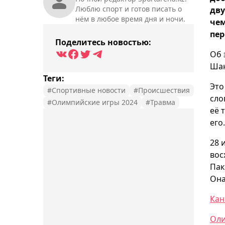
Люблю спорт и готов писать о
дв
нём в любое время дня и ночи.
чем
пер
Поделитесь новостью:
Об 
Шан
Теги:
Это
#Спортивные новости
#Происшествия
сло
#Олимпийские игры 2024
#Травма
её 
его.
28 
вос
Пак
Она
Кан
Оли