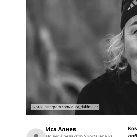
Фото: instagram.com/laura_dahlmeier
Ком
Иса Алиев
доб
Ночной редактор Sportarena.kz.