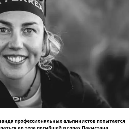
анда профессиональных альпинистов попытается
раться до тела погибшей в горах Пакистана