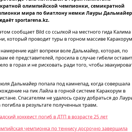
укратной олимпийской чемпионки, семикратной
пионки мира по биатлону немки Лауры Дальмайер
едаёт sportarena.kz.
этом сообщает Bild со ссылкой на местного гида Калима
и, который проводит туры в горном массиве Каракорум
 намерение идёт вопреки воле Дальмайер, которая, по
вам её представителей, просила в случае гибели остави
тело в горах и не рисковать ради того, чтобы эвакуирова
июля Дальмайер попала под камнепад, когда совершала
хождение на пик Лайла в горной системе Каракорум в
истане. Спасателям не удалось сразу добраться до Лаур
 погибла в результате полученных травм.
адский хоккеист погиб в ДТП в возрасте 25 лет
мпийская чемпионка по теннису досрочно завершила