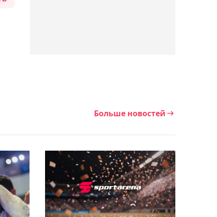
16:49, Сегодня
Казахстан выиграл
четыре золотые медали
на чемпионате Азии по
марафонской гребле
16:29, Сегодня
Конор Макгрегор предрёк
Больше новостей
чемпионство Иэну Гэрри
16:08, Сегодня
ХК "Актобе" с разгромного
поражения начал Кубок
губернатора
Оренбургской области