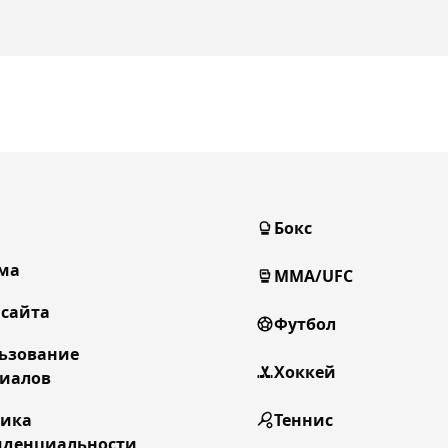
Бокс
ма
MMA/UFC
 сайта
Футбол
ьзование
Хоккей
иалов
тика
Теннис
денциальности