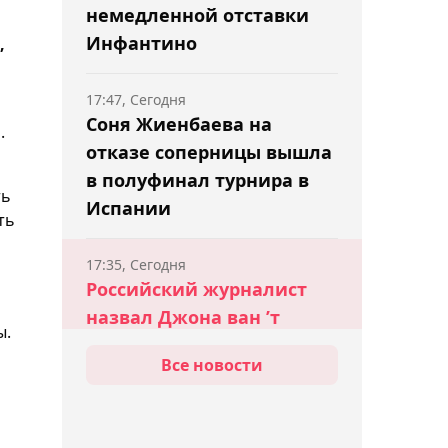
немедленной отставки
Инфантино
,
17:47, Сегодня
Соня Жиенбаева на
.
отказе соперницы вышла
в полуфинал турнира в
ть
Испании
ть
17:35, Сегодня
Российский журналист
назвал Джона ван ’т
ы.
Шкипа "бюджетным
Все новости
решением" для сборной
Казахстана
17:19, Сегодня