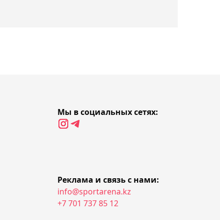
14:48, Сегодня
Таеквондисты Казахстана
выиграли четыре
"бронзы" на турнире в
Индонезии
14:30, Сегодня
Обсуждён ход подготовки
Мы в социальных сетях:
сборных Казахстана к
международным
комплексным
соревнованиям
Реклама и связь с нами:
14:10, Сегодня
info@sportarena.kz
"Верить и работать
+7 701 737 85 12
усердно": новый тренер