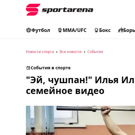
Футбол
MMA/UFC
Бокс
Бор
Новости спорта
Все новости
События
События в спорте
"Эй, чушпан!" Илья И
семейное видео