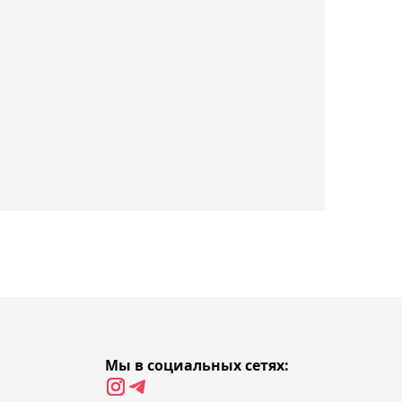
Бибосынов о том, кто
должен драться на
Азиаде
13:52, Сегодня
Зангар Нурланулы не
вышел на матч первого
круга турнира World
Tennis в Астане
13:42, Сегодня
Клубы Премьер-лиги
понесли потери перед 21-
м туром
13:20, Сегодня
Мы в социальных сетях:
Новые единые правила
утверждены в вопросе