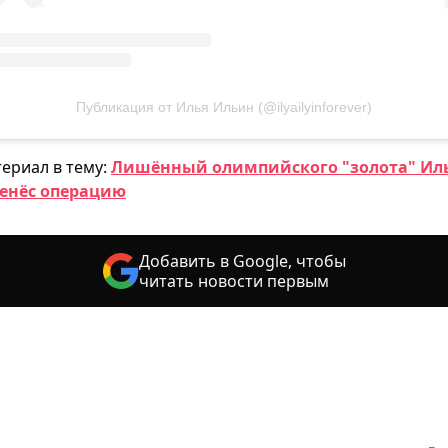
Публикация от Илья Ильин (@ilyailyinforever)
ериал в тему:
Лишённый олимпийского "золота" Ил
енёс операцию
Добавить в Google, чтобы
читать новости первым