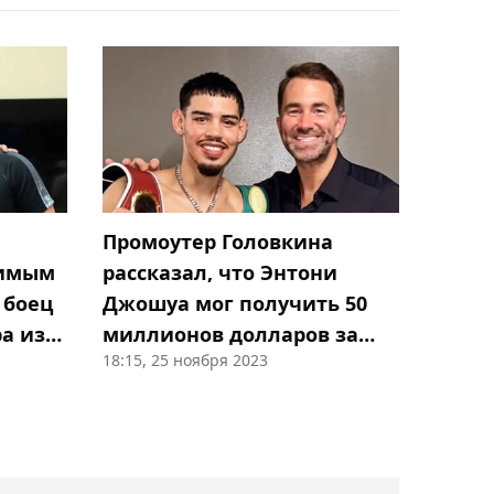
14:26, Сегодня
Официально: Бибисара
Асаубаева сыграет за
Казахстан на шахматной
Олимпиаде-2026
14:15, Сегодня
Промоутер Головкина
Простой Нурсултанова
бимым
рассказал, что Энтони
перед боем за титул WBC:
 боец
Джошуа мог получить 50
тренер предупредил о
а из
миллионов долларов за
проблемах с весом
18:15, 25 ноября 2023
бой с Уайлдером
14:09, Сегодня
"Если Махмуд поедет, мы
пожелаем ему удачи":