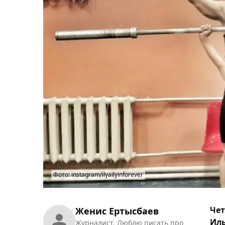
Фото: instagram/ilyailyinforever
Чет
Женис Ертысбаев
Иль
Журналист. Люблю писать про