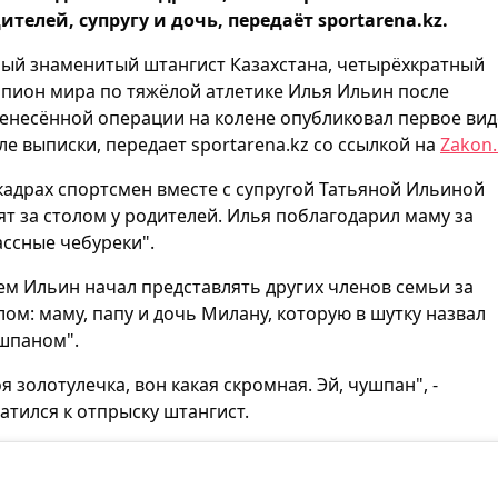
ителей, супругу и дочь, передаёт sportarena.kz.
ый знаменитый штангист Казахстана, четырёхкратный
пион мира по тяжёлой атлетике Илья Ильин после
енесённой операции на колене опубликовал первое ви
ле выписки, передает sportarena.kz со ссылкой на
Zakon.
кадрах спортсмен вместе с супругой Татьяной Ильиной
ят за столом у родителей. Илья поблагодарил маму за
ассные чебуреки".
ем Ильин начал представлять других членов семьи за
лом: маму, папу и дочь Милану, которую в шутку назвал
шпаном".
я золотулечка, вон какая скромная. Эй, чушпан", -
атился к отпрыску штангист.