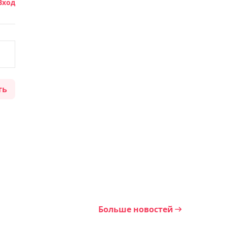
Вход
"Очень рад за моего
брата": Алимханулы
поддержал Нурсултанова
перед боем за титул
15:10, Сегодня
ть
Назван состав сборной
Казахстана на чемпионат
Азии по скалолазанию
среди юниоров
14:54, Сегодня
Три года без боёв в
профи: Абильхан Аманкул
возвращается на ринг в
Больше новостей
США