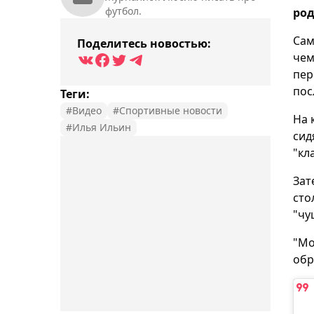
футбол.
род
Сам
Поделитесь новостью:
чем
пер
пос
Теги:
#Видео
#Спортивные новости
На 
#Илья Ильин
сид
"кл
Зат
сто
"чу
"Мо
обр