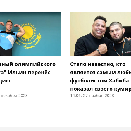
Стало известно, кто
ный олимпийского
является самым лю
та" Ильин перенёс
футболистом Хабиба:
цию
показал своего кумир
9 декабря 2023
14:06, 27 ноября 2023
детства