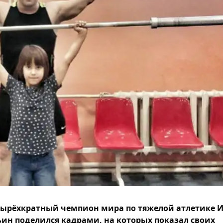
ырёхкратный чемпион мира по тяжелой атлетике 
ин поделился кадрами, на которых показал своих