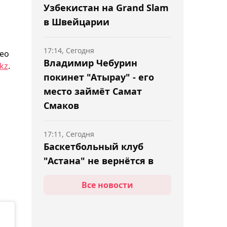
Узбекистан на Grand Slam
в Швейцарии
17:14, Сегодня
део
Владимир Чебурин
kz
.
покинет "Атырау" - его
место займёт Самат
Смаков
17:11, Сегодня
Баскетбольный клуб
"Астана" не вернётся в
Единую лигу ВТБ
Все новости
16:56, Сегодня
Александр Бублик назвал