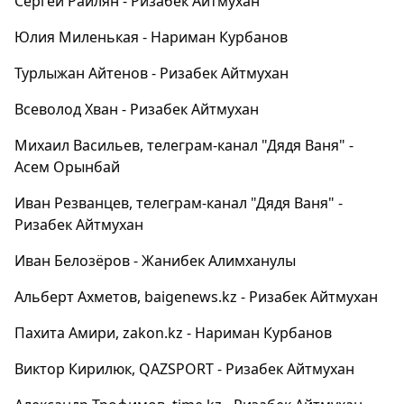
Сергей Райлян - Ризабек Айтмухан
Юлия Миленькая - Нариман Курбанов
Турлыжан Айтенов - Ризабек Айтмухан
Всеволод Хван - Ризабек Айтмухан
Михаил Васильев, телеграм-канал "Дядя Ваня" -
Асем Орынбай
Иван Резванцев, телеграм-канал "Дядя Ваня" -
Ризабек Айтмухан
Иван Белозёров - Жанибек Алимханулы
Альберт Ахметов, baigenews.kz - Ризабек Айтмухан
Пахита Амири, zakon.kz - Нариман Курбанов
Виктор Кирилюк, QAZSPORT - Ризабек Айтмухан