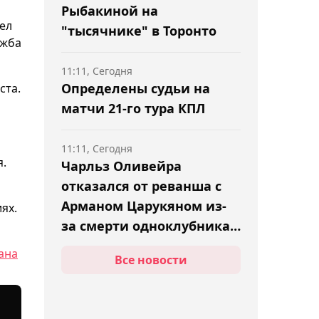
Рыбакиной на
ел
"тысячнике" в Торонто
ужба
11:11, Сегодня
Определены судьи на
ста.
матчи 21-го тура КПЛ
11:11, Сегодня
я.
Чарльз Оливейра
отказался от реванша с
Арманом Царукяном из-
ях.
за смерти одноклубника
Насименто
ана
Все новости
10:43, Сегодня
Все билеты на матч
"Кайрат" – "Левски" в