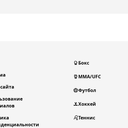
Бокс
ма
MMA/UFC
 сайта
Футбол
ьзование
Хоккей
иалов
тика
Теннис
денциальности