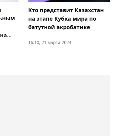
невынужденных ошибок
ы
Кто представит Казахстан
и 16 двойных Рыбакиной
льным
на этапе Кубка мира по
на старте "тысячника"
батутной акробатике
 на
08:18, Сегодня
16:10, 21 марта 2024
Определились дата и
точное время матча
Рыбакиной в 1/16 финала
турнира в Торонто
07:45, Сегодня
Зверев – о вылете с
"Мастерса" в Монреале:
Требуется время на
адаптацию