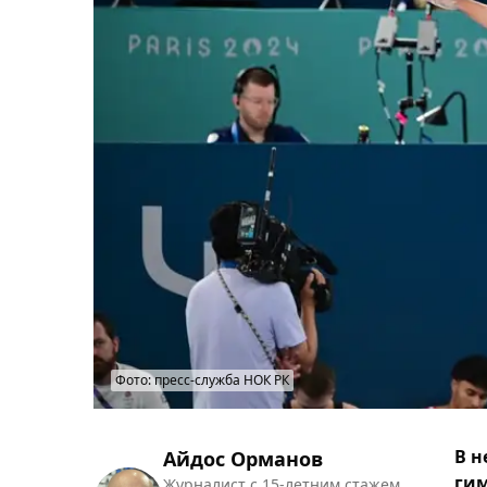
Фото: пресс-служба НОК РК
В н
Айдос Орманов
гим
Журналист с 15-летним стажем.