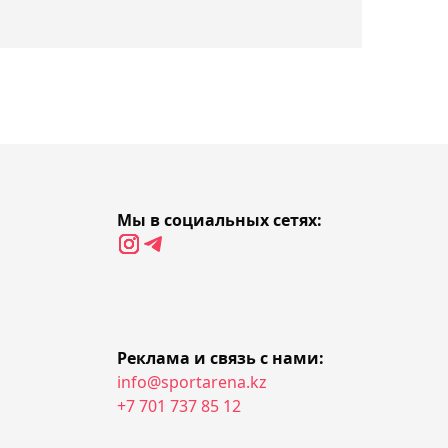
07:23, Сегодня
Официально объявлен
бой Мейирима
Нурсултанова против
Хесуса Рамоса-младшего
06:45, Сегодня
Даниил Медведев
Мы в социальных сетях:
потерпел поражение в
стартовом матче в
Монреале
06:21, Сегодня
Реклама и связь с нами:
Махачеву предложили
info@sportarena.kz
начать карьеру в боксе
+7 701 737 85 12