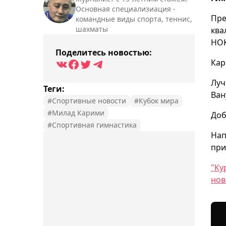
Основная специализиация -
Пре
командные виды спорта, теннис,
шахматы
ква
НОК
Поделитесь новостью:
Кар
Луч
Теги:
Ван
#Спортивные новости
#Кубок мира
#Милад Карими
Доб
#Спортивная гимнастика
Нап
при
"Ку
нов