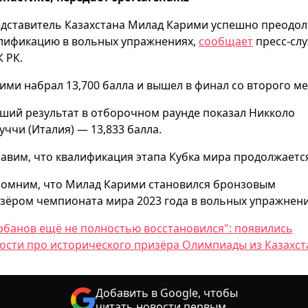
дставитель Казахстана Милад Карими успешно преодол
лификацию в вольных упражнениях,
сообщает
пресс-сл
 РК.
ими набрал 13,700 балла и вышел в финал со второго ме
ший результат в отборочном раунде показал Никколо
уччи (Италия) — 13,833 балла.
авим, что квалификация этапа Кубка мира продолжаетс
омним, что Милад Карими становился бронзовым
зёром чемпионата мира 2023 года в вольных упражнени
рбанов ещё не полностью восстановился": появились
ости про исторического призёра Олимпиады из Казахст
Добавить в Google, чтобы
читать новости первым