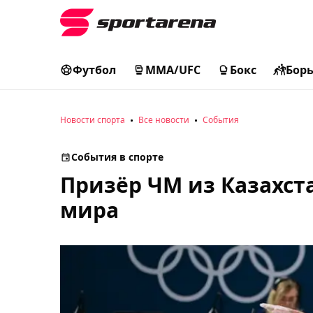
Футбол
MMA/UFC
Бокс
Бор
Новости спорта
Все новости
События
События в спорте
Призёр ЧМ из Казахст
мира