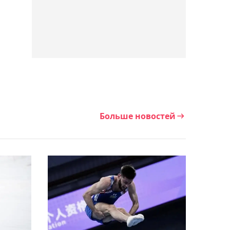
построить новый корт в
России
09:45, Сегодня
Казахстан разгромил
Уругвай на чемпионате
мира по водному поло
Больше новостей
09:31, Сегодня
Чего ожидать от
гимнасток Казахстана на
квалификационном к
Олимпиаде ЧМ в
Германии
09:11, Сегодня
"Лена сама не своя": 58