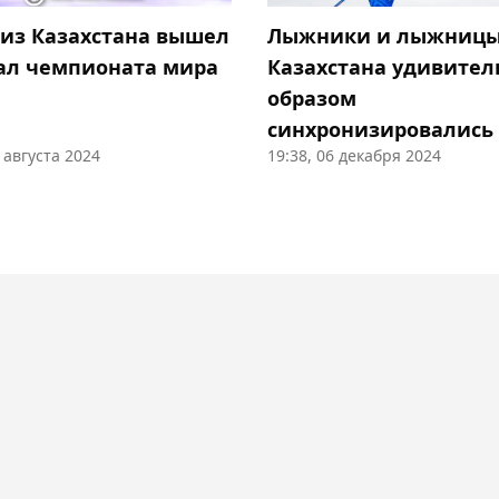
 из Казахстана вышел
Лыжники и лыжниц
ал чемпионата мира
Казахстана удивите
образом
синхронизировались
9 августа 2024
19:38, 06 декабря 2024
этапе Кубка мира в
Норвегии