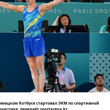
емецком Котбусе стартовал ЭКМ по спортивной
настике, передаёт sportarena.kz