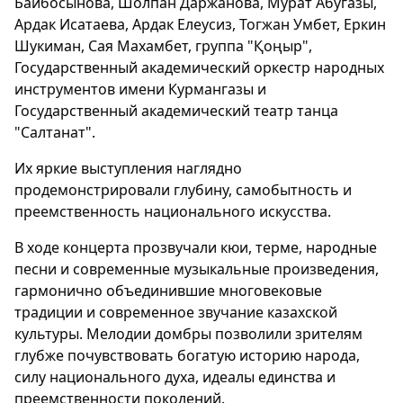
Байбосынова, Шолпан Даржанова, Мурат Абугазы,
Ардак Исатаева, Ардак Елеусиз, Тогжан Умбет, Еркин
Шукиман, Сая Махамбет, группа "Қоңыр",
Государственный академический оркестр народных
инструментов имени Курмангазы и
Государственный академический театр танца
"Салтанат".
Их яркие выступления наглядно
продемонстрировали глубину, самобытность и
преемственность национального искусства.
В ходе концерта прозвучали кюи, терме, народные
песни и современные музыкальные произведения,
гармонично объединившие многовековые
традиции и современное звучание казахской
культуры. Мелодии домбры позволили зрителям
глубже почувствовать богатую историю народа,
силу национального духа, идеалы единства и
преемственности поколений.