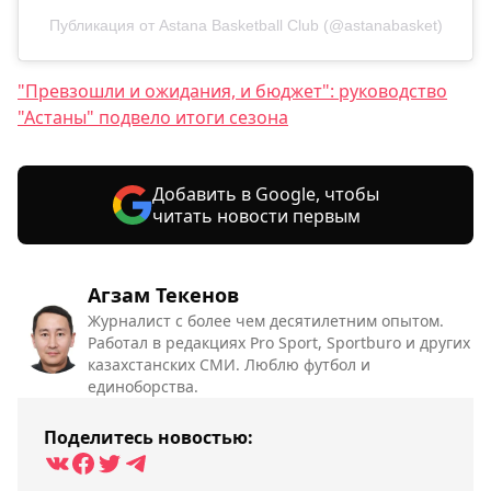
Публикация от Astana Basketball Club (@astanabasket)
"Превзошли и ожидания, и бюджет": руководство
"Астаны" подвело итоги сезона
Добавить в Google, чтобы
читать новости первым
Агзам Текенов
Журналист с более чем десятилетним опытом.
Работал в редакциях Pro Sport, Sportburo и других
казахстанских СМИ. Люблю футбол и
единоборства.
Поделитесь новостью: