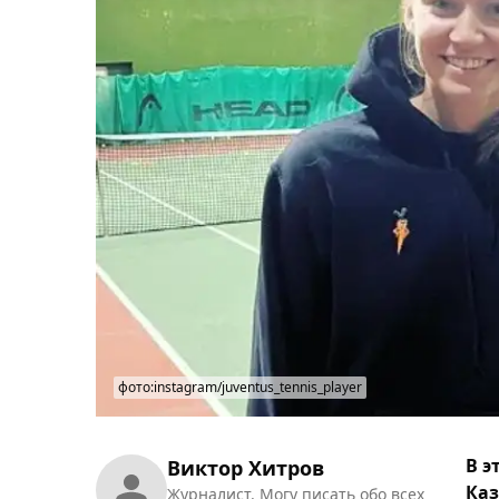
фото:instagram/juventus_tennis_player
В э
Виктор Хитров
Каз
Журналист. Могу писать обо всех