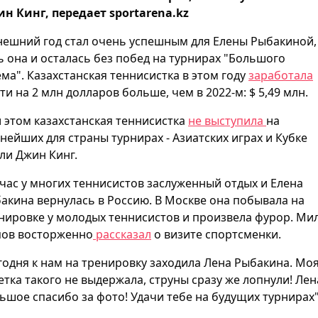
н Кинг, передает sportarena.kz
ешний год стал очень успешным для Елены Рыбакиной,
ь она и осталась без побед на турнирах "Большого
ма". Казахстанская теннисистка в этом году
заработала
ти на 2 млн долларов больше, чем в 2022-м: $ 5,49 млн.
 этом казахстанская теннисистка
не выступила
на
нейших для страны турнирах - Азиатских играх и Кубке
ли Джин Кинг.
час у многих теннисистов заслуженный отдых и Елена
акина вернулась в Россию. В Москве она побывала на
нировке у молодых теннисистов и произвела фурор. Ми
ов восторженно
рассказал
о визите спортсменки.
годня к нам на тренировку заходила Лена Рыбакина. Мо
етка такого не выдержала, струны сразу же лопнули! Лен
ьшое спасибо за фото! Удачи тебе на будущих турнирах"