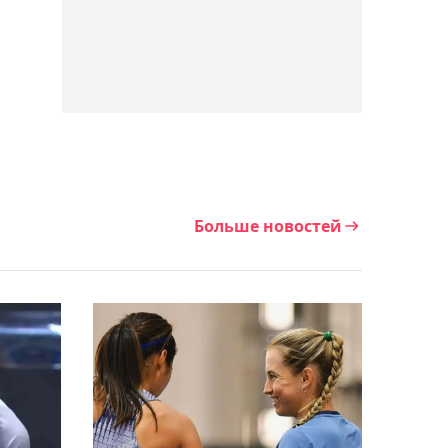
– Гэрри
04:26, 07 августа 2026
Наставник "Партизана"
высказался после
разгромной победы над
"Тобылом"
Больше новостей
03:59, 07 августа 2026
Синнер может пропустить
турнир в Цинциннати:
названа причина
03:28, 07 августа 2026
Главный тренер "Тобыла"
подвёл итоги первого