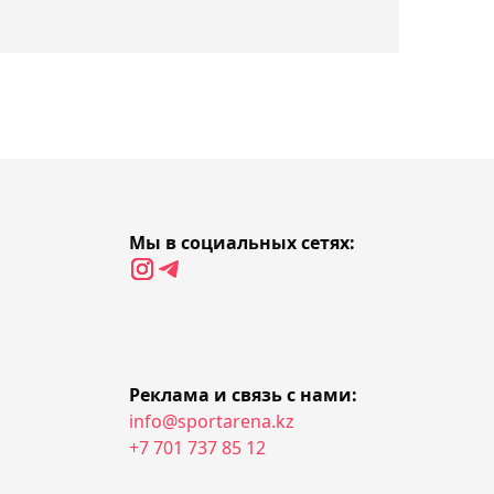
Торонто
01:09, 07 августа 2026
Казахстанский хоккеист
Буяльский помог
"Полонии" победить в
товарищеском матче
Мы в социальных сетях:
00:44, 07 августа 2026
Анкалаев объяснил,
почему считает Джона
Джонса величайшим
бойцом в истории ММА
Реклама и связь с нами:
info@sportarena.kz
00:10, 07 августа 2026
+7 701 737 85 12
В FIFPRO заявили, что
глава ФИФА Инфантино