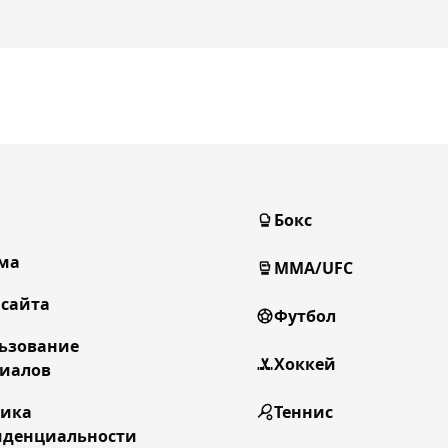
Бокс
ма
MMA/UFC
 сайта
Футбол
ьзование
Хоккей
иалов
тика
Теннис
денциальности