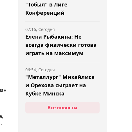
"Тобыл" в Лиге
Конференций
07:16, Сегодня
Елена Рыбакина: Не
всегда физически готова
играть на максимум
06:54, Сегодня
"Металлург" Михайлиса
и Орехова сыграет на
лан
Кубке Минска
Все новости
я
06:30, Сегодня
а,
Менеджер Махачева
.
назвал Камару Усмана