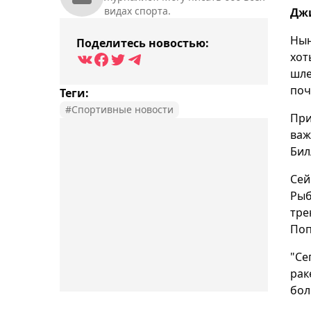
видах спорта.
Джи
Нын
Поделитесь новостью:
хот
шле
поч
Теги:
#Спортивные новости
При
важ
Бил
Сей
Рыб
тре
Поп
"Се
рак
бол