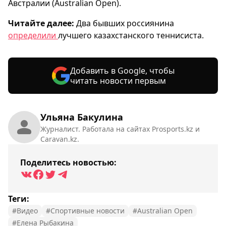
Австралии (Australian Open).
Читайте далее:
Два бывших россиянина
определили
лучшего казахстанского теннисиста.
Добавить в Google, чтобы
читать новости первым
Ульяна Бакулина
Журналист. Работала на сайтах Prosports.kz и
Caravan.kz.
Поделитесь новостью:
Теги:
#Видео
#Спортивные новости
#Australian Open
#Елена Рыбакина