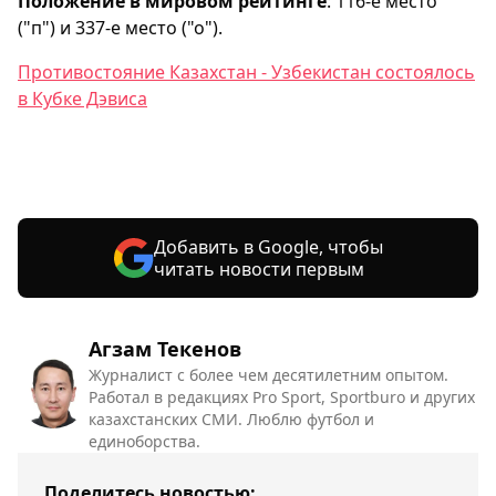
Положение в мировом рейтинге
: 116-е место
("п") и 337-е место ("о").
Противостояние Казахстан - Узбекистан состоялось
в Кубке Дэвиса
Добавить в Google, чтобы
читать новости первым
Агзам Текенов
Журналист с более чем десятилетним опытом.
Работал в редакциях Pro Sport, Sportburo и других
казахстанских СМИ. Люблю футбол и
единоборства.
Поделитесь новостью: