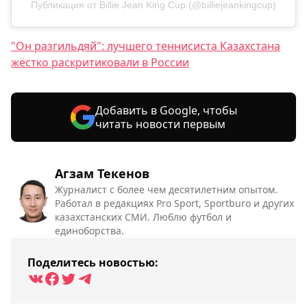
Публикация от Billie Jean King Cup (@billiejeankingcup)
"Он разгильдяй": лучшего теннисиста Казахстана
жёстко раскритиковали в России
Добавить в Google, чтобы
читать новости первым
Агзам Текенов
Журналист с более чем десятилетним опытом.
Работал в редакциях Pro Sport, Sportburo и других
казахстанских СМИ. Люблю футбол и
единоборства.
Поделитесь новостью: