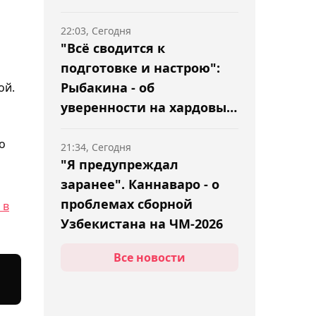
22:03, Сегодня
"Всё сводится к
подготовке и настрою":
Рыбакина - об
ой.
уверенности на хардовых
турнирах
о
21:34, Сегодня
"Я предупреждал
заранее". Каннаваро - о
проблемах сборной
 в
Узбекистана на ЧМ-2026
Все новости
21:02, Сегодня
Арман Царукян назвал
величайшего легковеса в