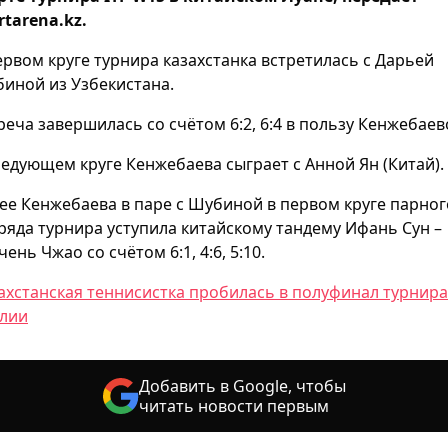
rtarena.kz.
ервом круге турнира казахстанка встретилась с Дарьей
иной из Узбекистана.
реча завершилась со счётом 6:2, 6:4 в пользу Кенжебаев
ледующем круге Кенжебаева сыграет с Анной Ян (Китай).
ее Кенжебаева в паре с Шубиной в первом круге парног
ряда турнира уступила китайскому тандему Ифань Сун –
чень Чжао со счётом 6:1, 4:6, 5:10.
ахстанская теннисистка пробилась в полуфинал турнира
лии
Добавить в Google, чтобы
читать новости первым