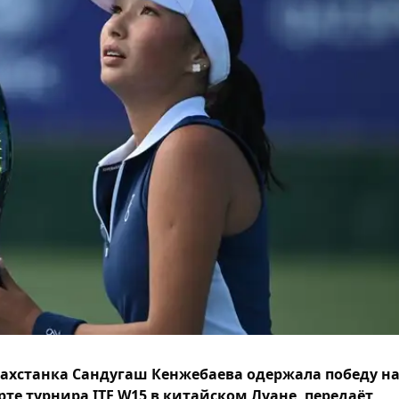
ахстанка Сандугаш Кенжебаева одержала победу н
рте турнира ITF W15 в китайском Луане, передаёт