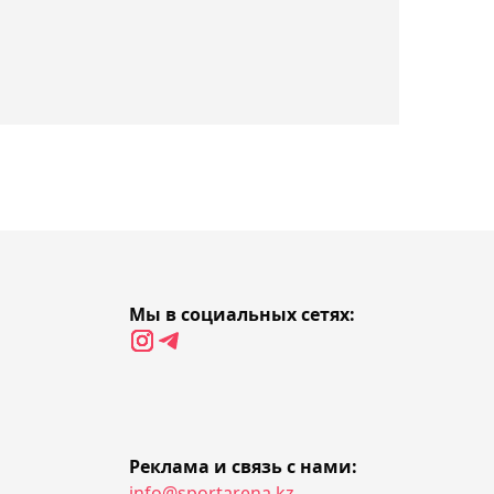
выйти во второй круг
турнира World Tennis в
Астане
17:32, Сегодня
Этнический казах
Сарсенбаев выступит за
Узбекистан на Grand Slam
в Швейцарии
Мы в социальных сетях:
17:14, Сегодня
Владимир Чебурин
покинет "Атырау" - его
место займёт Самат
Смаков
Реклама и связь с нами:
info@sportarena.kz