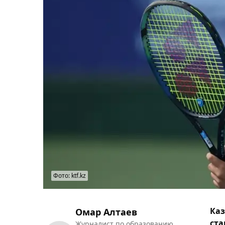
Фото: ktf.kz
Каз
Омар Алтаев
ста
Журналист по образованию.