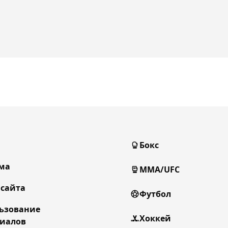
Бокс
ма
MMA/UFC
 сайта
Футбол
ьзование
Хоккей
иалов