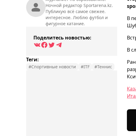
Ночной редактор Sportarena.kz.
spo
Публикую всё самое свежее.
интересное. Люблю футбол и
В п
фигурное катание.
Шуб
Поделитесь новостью:
Вст
В с
Теги:
Ран
#Спортивные новости
#ITF
#Теннис
раз
Кси
Каз
Ита