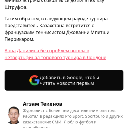
личных встречах сократился до 5:4 в пользу
Штруффа.
Таким образом, в следующем раунде турнира
представитель Казахстана встретится с
французским теннисистом Джованни Мпетши
Перрикаром.
Анна Данилина без проблем вышла в
четвертьфинал топового турнира в Лондоне
Добавить в Google, чтобы
читать новости первым
Агзам Текенов
Журналист с более чем десятилетним опытом.
Работал в редакциях Pro Sport, Sportburo и других
казахстанских СМИ. Люблю футбол и
единоборства.