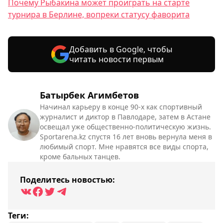
Почему Рыбакина может проиграть на старте
турнира в Берлине, вопреки статусу фаворита
Добавить в Google, чтобы
читать новости первым
Батырбек Агимбетов
Начинал карьеру в конце 90-х как спортивный
журналист и диктор в Павлодаре, затем в Астане
освещал уже общественно-политическую жизнь.
Sportarena.kz спустя 16 лет вновь вернула меня в
любимый спорт. Мне нравятся все виды спорта,
кроме бальных танцев.
Поделитесь новостью:
Теги: