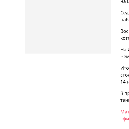
на 
Сед
наб
Вос
кот
На 
Чем
Ито
сто
14 
В п
тен
Мат
эфи