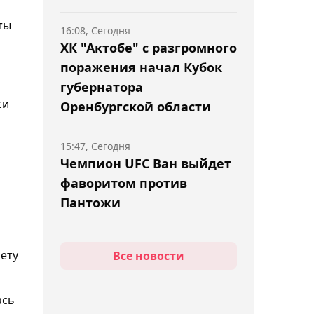
ты
16:08, Сегодня
ХК "Актобе" с разгромного
поражения начал Кубок
губернатора
си
Оренбургской области
15:47, Сегодня
Чемпион UFC Ван выйдет
фаворитом против
Пантожи
15:28, Сегодня
чету
Все новости
Стал известен состав
"Иртыша" на Кубок
Казахстана 2026 по
ась