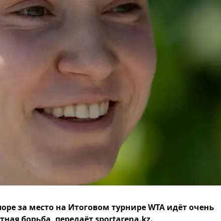
поре за место на Итоговом турнире WTA идёт очень
тная борьба, передаёт sportarena.kz.