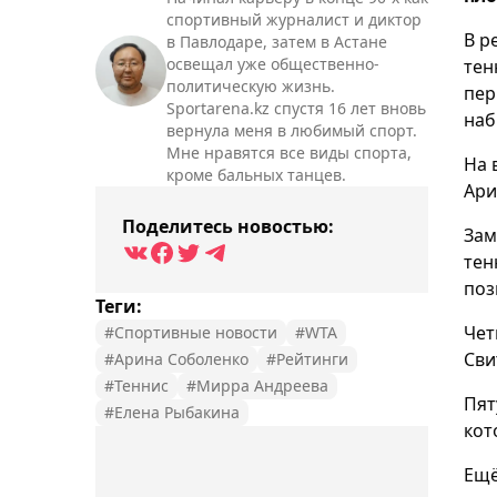
спортивный журналист и диктор
В р
в Павлодаре, затем в Астане
освещал уже общественно-
тен
политическую жизнь.
пер
Sportarena.kz спустя 16 лет вновь
наб
вернула меня в любимый спорт.
Мне нравятся все виды спорта,
На 
кроме бальных танцев.
Ари
Поделитесь новостью:
Зам
тен
поз
Теги:
Чет
#Спортивные новости
#WTA
Сви
#Арина Соболенко
#Рейтинги
#Теннис
#Мирра Андреева
Пят
#Елена Рыбакина
кот
Ещё