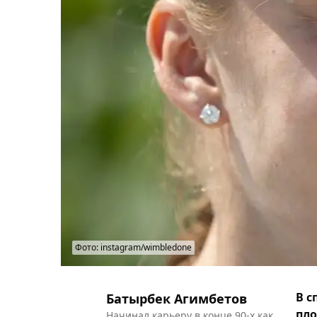
Фото: instagram/wimbledone
В с
Батырбек Агимбетов
пло
Начинал карьеру в конце 90-х как