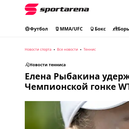
Футбол
MMA/UFC
Бокс
Бор
Новости спорта
Все новости
Теннис
Новости тенниса
Елена Рыбакина удер
Чемпионской гонке W