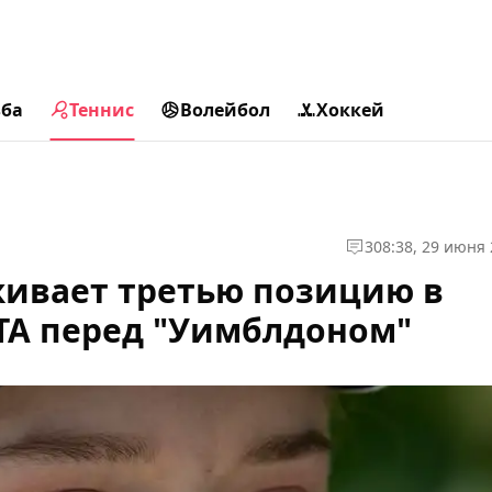
ьба
Теннис
Волейбол
Хоккей
3
08:38, 29 июня
живает третью позицию в
TA перед "Уимблдоном"