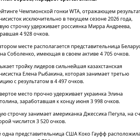
ейтинге Чемпионской гонки WTA, отражающем результа
нисисток исключительно в текущем сезоне 2026 года,
вую строчку удерживает россиянка Мирра Андреева,
равшая 4 928 очков.
втором месте располагается представительница Белару
на Соболенко, имеющая в своем активе 4 705 очков.
ыкает тройку лидеров сильнейшая казахстанская
нисистка Елена Рыбакина, которая занимает третью
ицию с результатом в 4 497 очков.
вертое место прочно удерживает украинка Элина
толина, заработавшая к концу июня 3 998 очков.
ую строчку занимает американка Джессика Пегула, на с
орой числится 3 520 очков.
 одна представительница США Коко Гауфф расположил