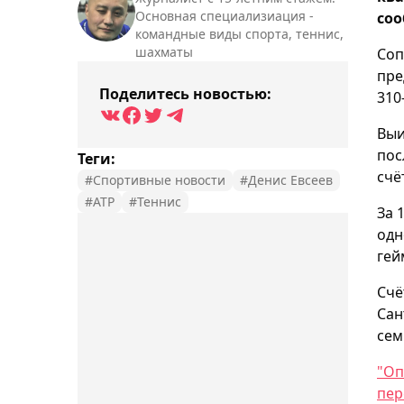
Основная специализиация -
соо
командные виды спорта, теннис,
шахматы
Соп
пре
Поделитесь новостью:
310
Выи
пос
Теги:
счёт
#Спортивные новости
#Денис Евсеев
#ATP
#Теннис
За 
одн
гей
Счё
Сан
сем
"Оп
пер