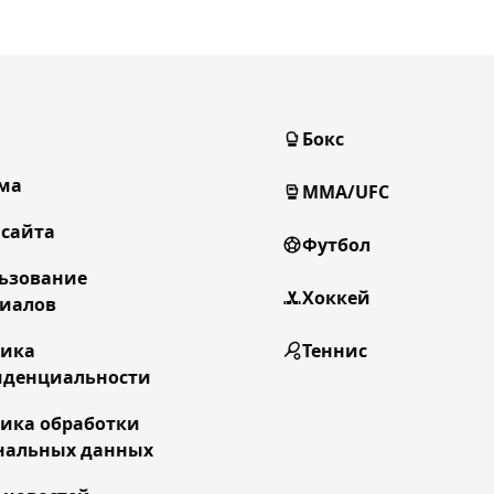
Бокс
ма
MMA/UFC
 сайта
Футбол
ьзование
Хоккей
иалов
тика
Теннис
денциальности
ика обработки
нальных данных