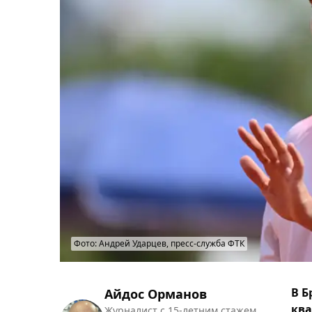
Фото: Андрей Ударцев, пресс-служба ФТК
В Б
Айдос Орманов
ква
Журналист с 15-летним стажем.