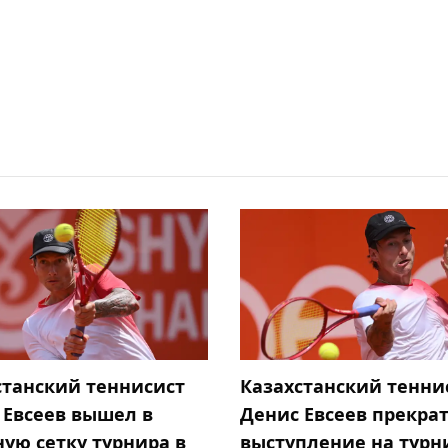
станский теннисист
Казахстанский тенни
 Евсеев вышел в
Денис Евсеев прекра
ную сетку турнира в
выступление на турн