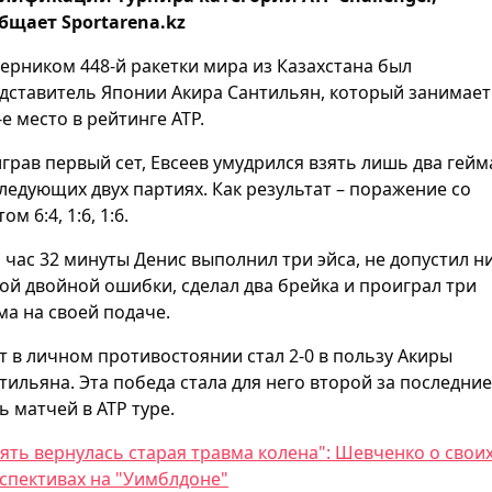
бщает Sportarena.kz
ерником 448-й ракетки мира из Казахстана был
дставитель Японии Акира Сантильян, который занимает
-е место в рейтинге АТР.
грав первый сет, Евсеев умудрился взять лишь два гейм
ледующих двух партиях. Как результат – поражение со
ом 6:4, 1:6, 1:6.
1 час 32 минуты Денис выполнил три эйса, не допустил н
ой двойной ошибки, сделал два брейка и проиграл три
ма на своей подаче.
т в личном противостоянии стал 2-0 в пользу Акиры
тильяна. Эта победа стала для него второй за последние
ь матчей в АТР туре.
ять вернулась старая травма колена": Шевченко о свои
спективах на "Уимблдоне"