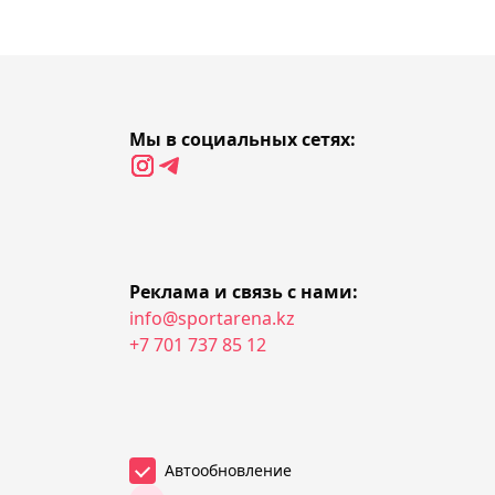
"Актобе" в матче КПЛ
21:42, 09 августа 2026
"Кайрат" U-17 обыграл
"Бенфику" и взял трофей
Мы в социальных сетях:
Inclusion Cup в
Швейцарии
21:20, 09 августа 2026
"Зенит" с Нуралы Алипом
Реклама и связь с нами:
уступил "Родине" в матче
info@sportarena.kz
РПЛ
+7 701 737 85 12
20:56, 09 августа 2026
"Елимай" обыграл
"Иртыш" и поднялся на
Автообновление
пятое место в таблице