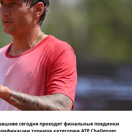
рашове сегодня проходят финальные поединки
лификации турнира категории ATP Challenger,