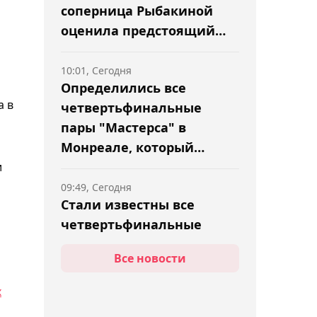
соперница Рыбакиной
оценила предстоящий
матч
10:01, Сегодня
Определились все
а в
четвертьфинальные
пары "Мастерса" в
Монреале, который
пропускает Бублик
и
09:49, Сегодня
Стали известны все
четвертьфинальные
пары турнира в Торонто с
Все новости
участием Рыбакиной
х
09:30, Сегодня