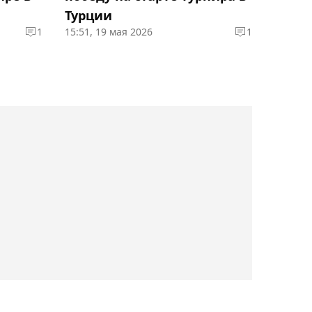
"Окжетпесом" в матче
Турции
КПЛ
1
15:51, 19 мая 2026
1
23:15, 09 августа 2026
Денис Евсеев с трудом
пробился в следующий
раунд квалификации
"Челленджера" в
Гамбурге
22:44, 09 августа 2026
Как выглядит турнирная
таблица КПЛ по итогам
21-го тура
22:02, 09 августа 2026
"Атырау" поделил очки с