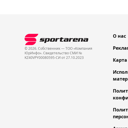
О нас
Рекла
© 2026. Собственник — ТОО «Компания
ЮрИнфо». Cвидетельство СМИ №
KZ40VPY00080595-СИ от 27.10.2023
Карта
Испол
матер
Поли
конфи
Полит
персо