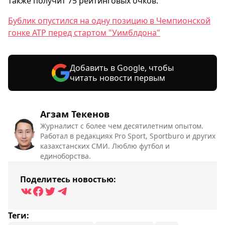
также получит 75 рейтинговых очков.
Бублик опустился на одну позицию в Чемпионской
гонке ATP перед стартом "Уимблдона"
Добавить в Google, чтобы
читать новости первым
Агзам Текенов
Журналист с более чем десятилетним опытом.
Работал в редакциях Pro Sport, Sportburo и других
казахстанских СМИ. Люблю футбол и
единоборства.
Поделитесь новостью:
Теги: