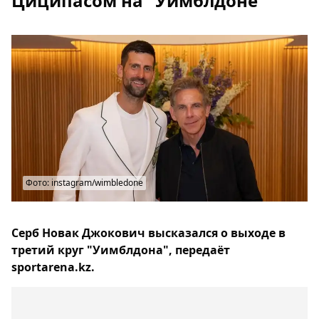
Циципасом на "Уимблдоне"
Фото: instagram/wimbledone
Серб Новак Джокович высказался о выходе в
третий круг "Уимблдона", передаёт
sportarena.kz.