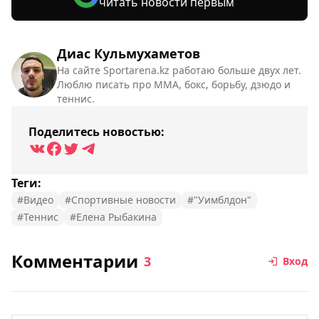
читать новости первым
Диас Кульмухаметов
На сайте Sportarena.kz работаю больше двух лет.
Люблю писать про ММА, бокс, борьбу, дзюдо и
теннис.
Поделитесь новостью:
Теги:
#Видео
#Спортивные новости
#"Уимблдон"
#Теннис
#Елена Рыбакина
Комментарии
3
Вход