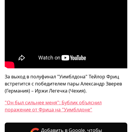
За выход в полуфинал "Уимблдона" Тейлор Фриц
встретится с победителем пары Александр Зверев
(Германия) – Иржи Легечка (Чехия).
"Он был сильнее меня": Бублик объяснил
поражение от Фрица на "Уимблдоне"
Добавить в Google, чтобы