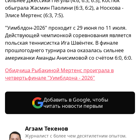
сильнее Джессики Пегулы (4:6, 6:3, 6:3), Костюк
обыграла Жасмин Паолини (6:3, 6:2), а Носкова -
Элисе Мертенс (6:3, 7:5).
"Уимблдон-2026" проходит с 29 июня по 11 июля.
Действующей чемпионкой соревнования является
польская теннисистка Ига Швёнтек. В финале
прошлогоднего турнира она оказалась сильнее
американки Аманды Анисимовой со счётом 6:0, 6:0.
Обидчица Рыбакиной Мертенс проиграла в
четвертьфинале "Уимблдона - 2026"
Добавить в Google, чтобы
читать новости первым
Агзам Текенов
Журналист с более чем десятилетним опытом.