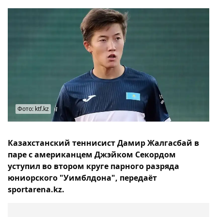
Фото: ktf.kz
Казахстанский теннисист Дамир Жалгасбай в
паре с американцем Джэйком Секордом
уступил во втором круге парного разряда
юниорского "Уимблдона", передаёт
sportarena.kz.