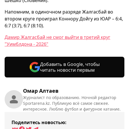
Шешко (Словения).
Напомним, в одиночном разряде Жалгасбай во
втором круге проиграл Коннору Дойгу из ЮАР – 6:4,
6:7 (3:7), 6:7 (8:10).
Дамир Жалгасбай не смог выйти в третий круг
"Уимблдона - 2026"
Добавить в Google, чтобы
читать новости первым
Омар Алтаев
Журналист по образованию. Ночной редактор
Sportarena.kz. Публикую всё самое свежее.
интересное. Люблю футбол и фигурное катание.
Поделитесь новостью: